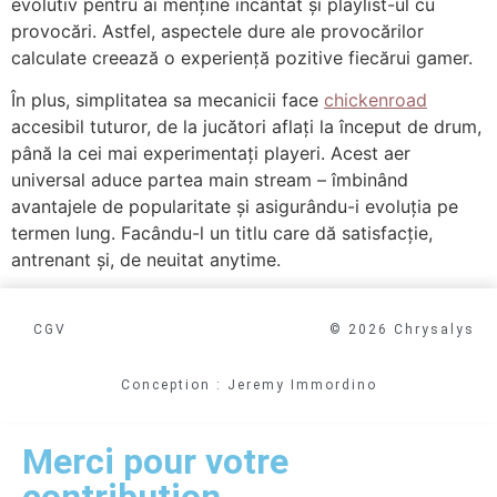
evolutiv pentru ai menține incântat și playlist-ul cu
provocări. Astfel, aspectele dure ale provocărilor
calculate creează o experiență pozitive fiecărui gamer.
În plus, simplitatea sa mecanicii face
chickenroad
accesibil tuturor, de la jucători aflați la început de drum,
până la cei mai experimentați playeri. Acest aer
universal aduce partea main stream – îmbinând
avantajele de popularitate și asigurându-i evoluția pe
termen lung. Facându-l un titlu care dă satisfacție,
antrenant și, de neuitat anytime.
CGV
© 2026 Chrysalys
Conception : Jeremy Immordino
Merci pour votre