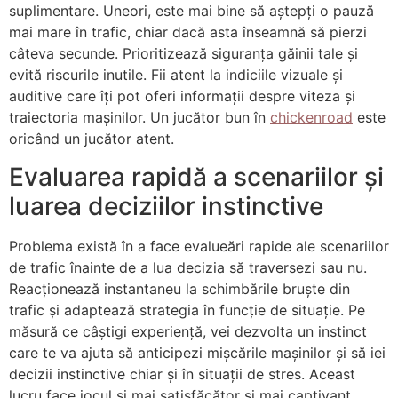
suplimentare. Uneori, este mai bine să aștepți o pauză
mai mare în trafic, chiar dacă asta înseamnă să pierzi
câteva secunde. Prioritizează siguranța găinii tale și
evită riscurile inutile. Fii atent la indiciile vizuale și
auditive care îți pot oferi informații despre viteza și
traiectoria mașinilor. Un jucător bun în
chickenroad
este
oricând un jucător atent.
Evaluarea rapidă a scenariilor și
luarea deciziilor instinctive
Problema există în a face evalueări rapide ale scenariilor
de trafic înainte de a lua decizia să traversezi sau nu.
Reacționează instantaneu la schimbările bruște din
trafic și adaptează strategia în funcție de situație. Pe
măsură ce câștigi experiență, vei dezvolta un instinct
care te va ajuta să anticipezi mișcările mașinilor și să iei
decizii instinctive chiar și în situații de stres. Aceast
lucru face jocul și mai satisfăcător și mai captivant.