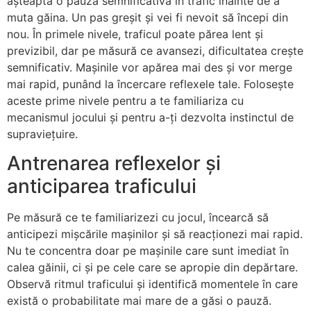
așteaptă o pauză semnificativă în trafic înainte de a
muta găina. Un pas greșit și vei fi nevoit să începi din
nou. În primele nivele, traficul poate părea lent și
previzibil, dar pe măsură ce avansezi, dificultatea crește
semnificativ. Mașinile vor apărea mai des și vor merge
mai rapid, punând la încercare reflexele tale. Folosește
aceste prime nivele pentru a te familiariza cu
mecanismul jocului și pentru a-ți dezvolta instinctul de
supraviețuire.
Antrenarea reflexelor și
anticiparea traficului
Pe măsură ce te familiarizezi cu jocul, încearcă să
anticipezi mișcările mașinilor și să reacționezi mai rapid.
Nu te concentra doar pe mașinile care sunt imediat în
calea găinii, ci și pe cele care se apropie din depărtare.
Observă ritmul traficului și identifică momentele în care
există o probabilitate mai mare de a găsi o pauză.