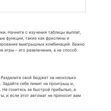
ки. Начните с изучения таблицы выплат,
ые функции, такие как фриспины и
мирование выигрышных комбинаций. Важно
 игры – это развлечение, а не способ
 Разделите свой бюджет на несколько
. Задайте себе лимит на проигрыш и,
м. Не гонитесь за быстрой прибылью, а
ы, и если этот автомат не приносит вам