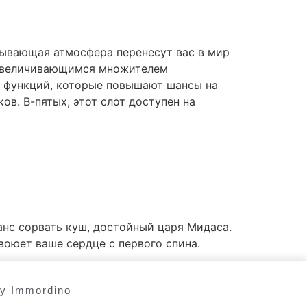
тывающая атмосфера перенесут вас в мир
 увеличивающимся множителем
ых функций, которые повышают шансы на
ов. В-пятых, этот слот доступен на
анс сорвать куш, достойный царя Мидаса.
воюет ваше сердце с первого спина.
my Immordino