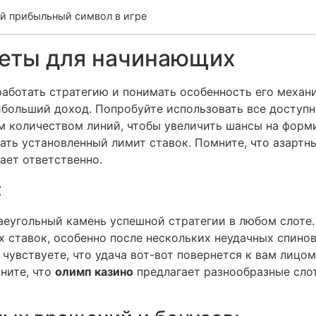
й прибыльный символ в игре
веты для начинающих
работать стратегию и понимать особенность его механи
ибольший доход. Попробуйте использовать все доступн
м количеством линий, чтобы увеличить шансы на фор
ть установленный лимит ставок. Помните, что азартные
рает ответственно.
:
аеугольный камень успешной стратегии в любом слоте.
х ставок, особенно после нескольких неудачных спинов
и чувствуете, что удача вот-вот повернется к вам лицо
ните, что
олимп казино
предлагает разнообразные слот