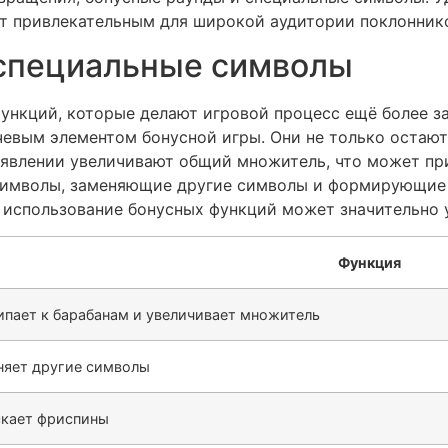
от привлекательным для широкой аудитории поклоннико
 специальные символы
функций, которые делают игровой процесс ещё более
чевым элементом бонусной игры. Они не только остают
оявлении увеличивают общий множитель, что может п
е символы, заменяющие другие символы и формирующие
 использование бонусных функций может значительно у
Функция
пает к барабанам и увеличивает множитель
няет другие символы
скает фриспины