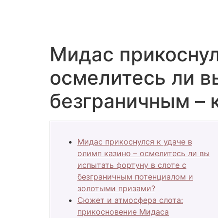
Мидас прикоснулс
осмелитесь ли в
безграничным – к
Мидас прикоснулся к удаче в
олимп казино – осмелитесь ли вы
испытать фортуну в слоте с
безграничным потенциалом и
золотыми призами?
Сюжет и атмосфера слота:
прикосновение Мидаса