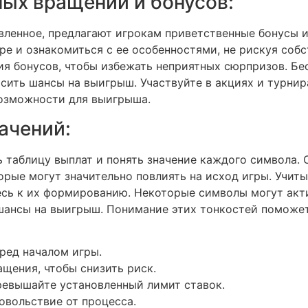
ых вращений и бонусов:
вленное, предлагают игрокам приветственные бонусы и
ре и ознакомиться с ее особенностями, не рискуя соб
ия бонусов, чтобы избежать неприятных сюрпризов. Б
сить шансы на выигрыш. Участвуйте в акциях и турнир
возможности для выигрыша.
ачений:
 таблицу выплат и понять значение каждого символа. 
торые могут значительно повлиять на исход игры. Учит
есь к их формированию. Некоторые символы могут акт
 шансы на выигрыш. Понимание этих тонкостей поможе
ред началом игры.
щения, чтобы снизить риск.
ревышайте установленный лимит ставок.
овольствие от процесса.