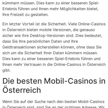
kümmern müssen. Dies kann zu einer besseren Spiel-
Erlebnis führen und Ihnen mehr Möglichkeiten bietet,
Ihre Freizeit zu gestalten.
Ein letzter Vorteil ist die Sicherheit. Viele Online-Casinos
in Österreich bieten mobile Versionen, die genauso
sicher wie ihre Desktop-Versionen sind. Dies bedeutet,
dass Sie Ihre persönlichen Daten und Ihre
Geldtransaktionen sicherstellen können, ohne dass Sie
sich um die Sicherheit Ihrer Daten kümmern müssen.
Dies kann zu einer besseren Spiel-Erlebnis führen und
Ihnen mehr Vertrauen in die Online-Casinos in Österreich
gibt.
Die besten Mobil-Casinos in
Österreich
Wenn Sie auf der Suche nach den besten Mobil-Casinos
in Österreich sind, sind Sie an der richtigen Adresse. Wir