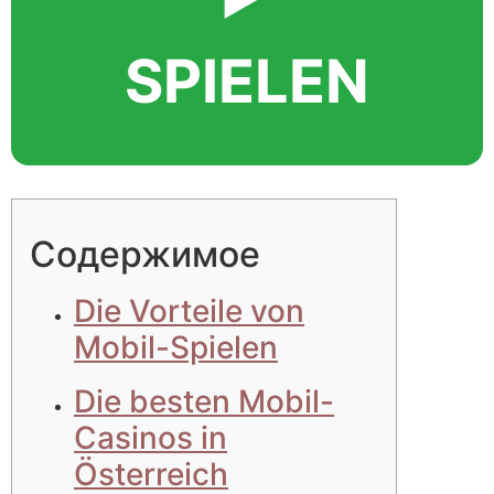
SPIELEN
Содержимое
Die Vorteile von
Mobil-Spielen
Die besten Mobil-
Casinos in
Österreich