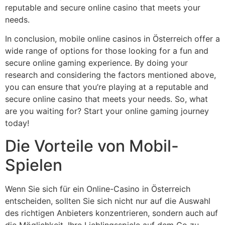
reputable and secure online casino that meets your
needs.
In conclusion, mobile online casinos in Österreich offer a
wide range of options for those looking for a fun and
secure online gaming experience. By doing your
research and considering the factors mentioned above,
you can ensure that you’re playing at a reputable and
secure online casino that meets your needs. So, what
are you waiting for? Start your online gaming journey
today!
Die Vorteile von Mobil-
Spielen
Wenn Sie sich für ein Online-Casino in Österreich
entscheiden, sollten Sie sich nicht nur auf die Auswahl
des richtigen Anbieters konzentrieren, sondern auch auf
die Möglichkeit, Ihre Lieblingsspiele auf dem Go zu