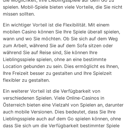
spielen. Mobil-Spiele bieten viele Vorteile, die Sie nicht
missen sollten.
Ein wichtiger Vorteil ist die Flexibilität. Mit einem
mobilen Casino können Sie Ihre Spiele überall spielen,
wann und wo Sie möchten. Ob Sie sich auf dem Weg
zum Arbeit, während Sie auf dem Sofa sitzen oder
während Sie auf Reise sind, Sie können Ihre
Lieblingsspiele spielen, ohne an eine bestimmte
Location gebunden zu sein. Dies ermöglicht es Ihnen,
Ihre Freizeit besser zu gestalten und Ihre Spielzeit
flexibler zu gestalten.
Ein weiterer Vorteil ist die Verfügbarkeit von
verschiedenen Spielen. Viele Online-Casinos in
Österreich bieten eine Vielzahl von Spielen an, darunter
auch mobile Versionen. Dies bedeutet, dass Sie Ihre
Lieblingsspiele auch auf dem Go spielen können, ohne
dass Sie sich um die Verfügbarkeit bestimmter Spiele