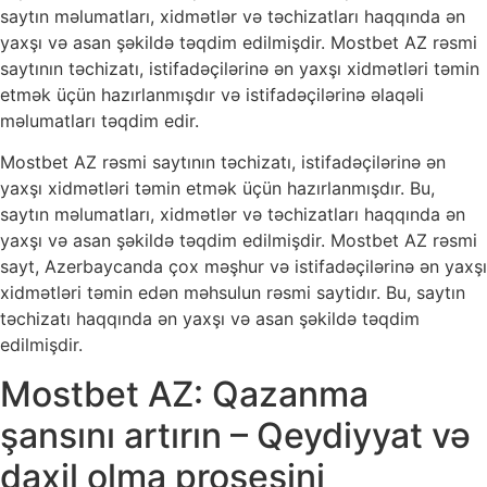
saytın məlumatları, xidmətlər və təchizatları haqqında ən
yaxşı və asan şəkildə təqdim edilmişdir. Mostbet AZ rəsmi
saytının təchizatı, istifadəçilərinə ən yaxşı xidmətləri təmin
etmək üçün hazırlanmışdır və istifadəçilərinə əlaqəli
məlumatları təqdim edir.
Mostbet AZ rəsmi saytının təchizatı, istifadəçilərinə ən
yaxşı xidmətləri təmin etmək üçün hazırlanmışdır. Bu,
saytın məlumatları, xidmətlər və təchizatları haqqında ən
yaxşı və asan şəkildə təqdim edilmişdir. Mostbet AZ rəsmi
sayt, Azerbaycanda çox məşhur və istifadəçilərinə ən yaxşı
xidmətləri təmin edən məhsulun rəsmi saytidır. Bu, saytın
təchizatı haqqında ən yaxşı və asan şəkildə təqdim
edilmişdir.
Mostbet AZ: Qazanma
şansını artırın – Qeydiyyat və
daxil olma prosesini