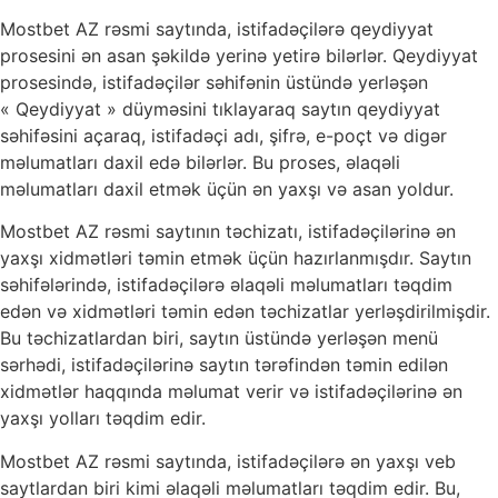
Mostbet AZ rəsmi saytında, istifadəçilərə qeydiyyat
prosesini ən asan şəkildə yerinə yetirə bilərlər. Qeydiyyat
prosesində, istifadəçilər səhifənin üstündə yerləşən
« Qeydiyyat » düyməsini tıklayaraq saytın qeydiyyat
səhifəsini açaraq, istifadəçi adı, şifrə, e-poçt və digər
məlumatları daxil edə bilərlər. Bu proses, əlaqəli
məlumatları daxil etmək üçün ən yaxşı və asan yoldur.
Mostbet AZ rəsmi saytının təchizatı, istifadəçilərinə ən
yaxşı xidmətləri təmin etmək üçün hazırlanmışdır. Saytın
səhifələrində, istifadəçilərə əlaqəli məlumatları təqdim
edən və xidmətləri təmin edən təchizatlar yerləşdirilmişdir.
Bu təchizatlardan biri, saytın üstündə yerləşən menü
sərhədi, istifadəçilərinə saytın tərəfindən təmin edilən
xidmətlər haqqında məlumat verir və istifadəçilərinə ən
yaxşı yolları təqdim edir.
Mostbet AZ rəsmi saytında, istifadəçilərə ən yaxşı veb
saytlardan biri kimi əlaqəli məlumatları təqdim edir. Bu,