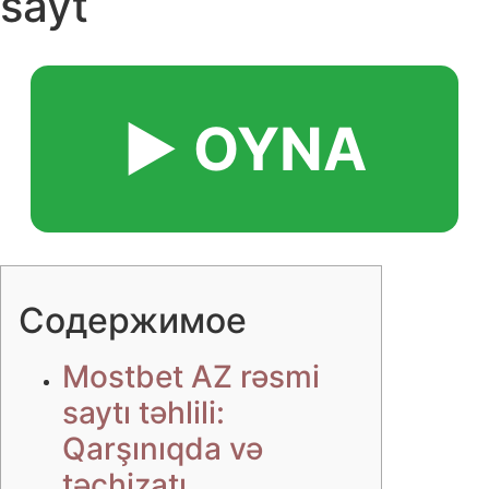
sayt
▶️ OYNA
Содержимое
Mostbet AZ rəsmi
saytı təhlili:
Qarşınıqda və
təchizatı