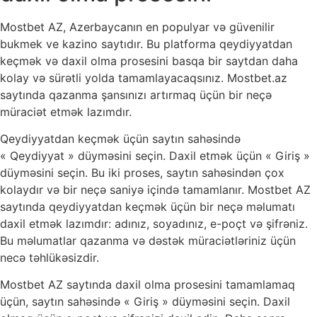
Mostbet AZ, Azerbaycanın en populyar və güvenilir
bukmek ve kazino saytıdır. Bu platforma qeydiyyatdan
keçmək və daxil olma prosesini basqa bir saytdan daha
kolay və sürətli yolda tamamlayacaqsınız. Mostbet.az
saytında qazanma şansınızı artırmaq üçün bir neçə
müraciət etmək lazımdır.
Qeydiyyatdan keçmək üçün saytın sahəsində
« Qeydiyyat » düyməsini seçin. Daxil etmək üçün « Giriş »
düyməsini seçin. Bu iki proses, saytın sahəsindən çox
kolaydır və bir neçə saniyə içində tamamlanır. Mostbet AZ
saytında qeydiyyatdan keçmək üçün bir neçə məlumatı
daxil etmək lazımdır: adınız, soyadınız, e-poçt və şifrəniz.
Bu məlumatlar qazanma və dəstək müraciətləriniz üçün
necə təhlükəsizdir.
Mostbet AZ saytında daxil olma prosesini tamamlamaq
üçün, saytın sahəsində « Giriş » düyməsini seçin. Daxil