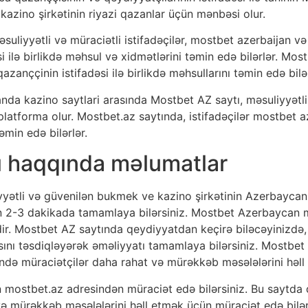
azino şirkətinin riyazi qazanlar üçün mənbəsi olur.
liyyətli və müraciətli istifadəçilər, mostbet azerbaijan v
ilə birlikdə məhsul və xidmətlərini təmin edə bilərlər. Most
zanççinin istifadəsi ilə birlikdə məhsullarını təmin edə bilər
da kazino saytlari arasında Mostbet AZ saytı, məsuliyyətli
n platforma olur. Mostbet.az saytında, istifadəçilər mostbe
əmin edə bilərlər.
ı haqqında məlumatlar
yətli və güvenilən bukmek ve kazino şirkətinin Azerbaycan 
n 2-3 dakikada tamamlaya bilərsiniz. Mostbet Azerbaycan məs
dir. Mostbet AZ saytında qeydiyyatdan keçirə biləcəyinizdə,
ını təsdiqləyərək əməliyyatı tamamlaya bilərsiniz. Mostbe
sində müraciətçilər daha rahat və mürəkkəb məsələlərini həll
mostbet.az adresindən müraciət edə bilərsiniz. Bu saytda d
 və mürəkkəb məsələlərini həll etmək üçün müraciət edə bil