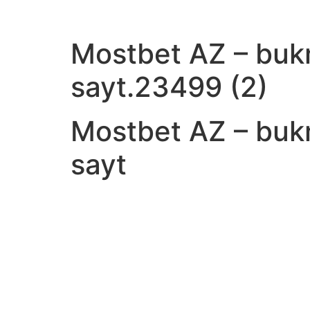
Mostbet AZ – bukm
sayt.23499 (2)
Mostbet AZ – bukm
sayt