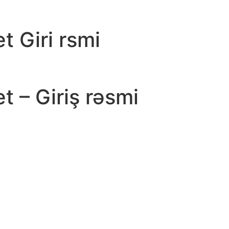
 Giri rsmi
 – Giriş rəsmi