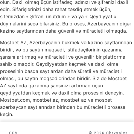
olun. Daxil olmaq üçün istifadəçi adınızı və şifrenizi daxil
edin. Sifarişlərinizi daha rahat təsdiq etmək üçün,
sitemizdən « Şifrəni unutdum » və ya « Qeydiyyat »
düymələrini seçə bilərsiniz. Bu proses, Azerbaycanın digər
kazino saytlarından daha güvenli və müraciətli olmaqda.
Mostbet AZ, Azerbaycanın bukmek və kazino saytlarından
biridir, və bu saytın məqsədi, istifadəçilərinin qazanma
şansını artırmaq və müraciətli və güvenilir bir platforma
sahib olmaqdir. Qeydiyyatdan keçmək və daxil olma
prosesinin basqa saytlardan daha sürətli və müraciətli
olması, bu saytın məqsədlərindən biridir. Siz de Mostbet
AZ saytında qazanma şansınızı artırmaq üçün
qeydiyyatdan keçmək və daxil olma prosesini deneyin.
Mostbet.com, mostbet.az, mostbet az və mosbet
azerbaycan saytlarından birindən bu müraciətli prosesə
keçin.
CGV
© 2026 Chrysalys