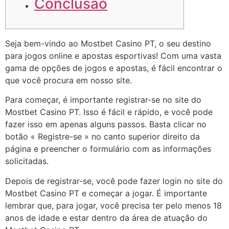
Conclusão
Seja bem-vindo ao Mostbet Casino PT, o seu destino
para jogos online e apostas esportivas! Com uma vasta
gama de opções de jogos e apostas, é fácil encontrar o
que você procura em nosso site.
Para começar, é importante registrar-se no site do
Mostbet Casino PT. Isso é fácil e rápido, e você pode
fazer isso em apenas alguns passos. Basta clicar no
botão « Registre-se » no canto superior direito da
página e preencher o formulário com as informações
solicitadas.
Depois de registrar-se, você pode fazer login no site do
Mostbet Casino PT e começar a jogar. É importante
lembrar que, para jogar, você precisa ter pelo menos 18
anos de idade e estar dentro da área de atuação do