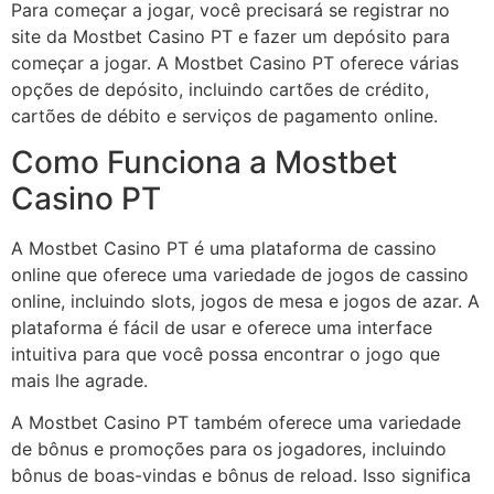
Para começar a jogar, você precisará se registrar no
site da Mostbet Casino PT e fazer um depósito para
começar a jogar. A Mostbet Casino PT oferece várias
opções de depósito, incluindo cartões de crédito,
cartões de débito e serviços de pagamento online.
Como Funciona a Mostbet
Casino PT
A Mostbet Casino PT é uma plataforma de cassino
online que oferece uma variedade de jogos de cassino
online, incluindo slots, jogos de mesa e jogos de azar. A
plataforma é fácil de usar e oferece uma interface
intuitiva para que você possa encontrar o jogo que
mais lhe agrade.
A Mostbet Casino PT também oferece uma variedade
de bônus e promoções para os jogadores, incluindo
bônus de boas-vindas e bônus de reload. Isso significa