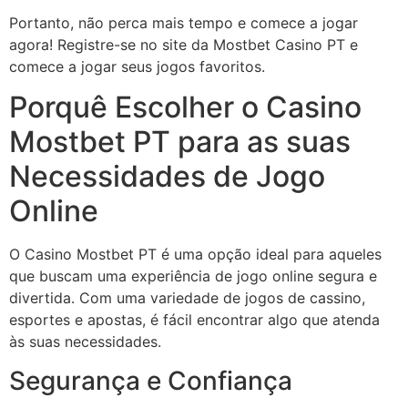
Portanto, não perca mais tempo e comece a jogar
agora! Registre-se no site da Mostbet Casino PT e
comece a jogar seus jogos favoritos.
Porquê Escolher o Casino
Mostbet PT para as suas
Necessidades de Jogo
Online
O Casino Mostbet PT é uma opção ideal para aqueles
que buscam uma experiência de jogo online segura e
divertida. Com uma variedade de jogos de cassino,
esportes e apostas, é fácil encontrar algo que atenda
às suas necessidades.
Segurança e Confiança