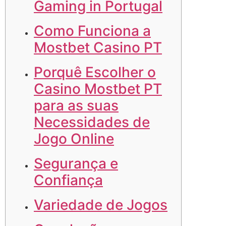
Gaming in Portugal
Como Funciona a
Mostbet Casino PT
Porquê Escolher o
Casino Mostbet PT
para as suas
Necessidades de
Jogo Online
Segurança e
Confiança
Variedade de Jogos