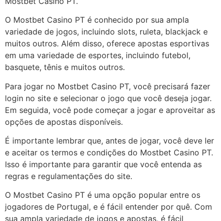
Mostbet Casino PT.
O Mostbet Casino PT é conhecido por sua ampla
variedade de jogos, incluindo slots, ruleta, blackjack e
muitos outros. Além disso, oferece apostas esportivas
em uma variedade de esportes, incluindo futebol,
basquete, tênis e muitos outros.
Para jogar no Mostbet Casino PT, você precisará fazer
login no site e selecionar o jogo que você deseja jogar.
Em seguida, você pode começar a jogar e aproveitar as
opções de apostas disponíveis.
É importante lembrar que, antes de jogar, você deve ler
e aceitar os termos e condições do Mostbet Casino PT.
Isso é importante para garantir que você entenda as
regras e regulamentações do site.
O Mostbet Casino PT é uma opção popular entre os
jogadores de Portugal, e é fácil entender por quê. Com
sua ampla variedade de jogos e apostas, é fácil