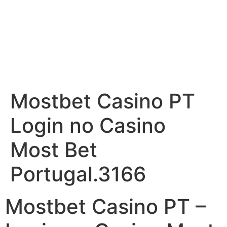
Mostbet Casino PT
Login no Casino
Most Bet
Portugal.3166
Mostbet Casino PT –