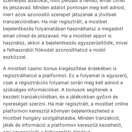
személyes adatokat, mint például a neved, email címét
és jelszavad. Minden adatot pontosan meg kell adnod,
mert azok azonosító szerepet játszanak a jövőbeli
tranzakcióidban. Ha már regisztrált, a mostbet
bejelentkezés folyamatában használhatsz a megadott
email címed és jelszavad. Ha a mostbet appot is
használsz, akkor a bejelentkezés egyszerűsítődik, mivel
a felhasználói fiókodat azonosíthatod a mobil
eszközzel.
A mostbet casino bonus kiegészítése érdekében is
regisztrálhatod a platformot. Ez a folyamat is egyszerű,
csak a regisztrációs folyamat során meg kell adnod a
szükséges információkat. A bonusok segítenek a
kezdeti tranzakcióidban, és a játékokban győzni és
nyereséget szerzni. Ha már regisztrált, a mostbet online
platformon keresztül könnyen bejelentkezheted a
mostbet hungary szolgáltatásba. Minden tranzakció,
játék és információ a platformon keresztül kezelhető,
ami egyszerűsíti a felhasználói élményt.