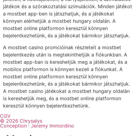
játékok és a szórakoztatási szimulációk. Minden játékot
a mostbet app-ben is játszhatjuk, és a játékokat
könnyen elérhetjük a mostbet hungary oldalán. A
mostbet online platformon keresztül könnyen
bejelentkezhetünk, és a játékokat bármikor játszhatjuk.
A mostbet casino promcióinak részleteit a mostbet
bejelentkezés után is megtekinthetjük a fiókunkban. A
mostbet app-ban is kereshetjük meg a játékokat, és a
mobilos platformon is könnyen kezeli a fiókunkat. A
mostbet online platformon keresztül könnyen
bejelentkezhetünk, és a játékokat bármikor játszhatjuk.
A mostbet casino játékokat a mostbet hungary oldalán
is kereshetjük meg, és a mostbet online platformon
keresztül könnyen bejelentkezhetünk.
CGV
© 2026 Chrysalys
Conception : Jeremy Immordino