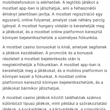
mobiltelefonokon is elérhetőek. A legtöbb játékot a
mostbet app-ben is játszhatjuk, ami a felhasználói
élményt jelentősen javítja. A mostbet regisztráció egy
egyszerű, online folyamat, amelyet csak néhány percig
igényel. A mostbet hungary oldalán is kereshetjük meg
a játékokat, és a mostbet online platformon keresztül
könnyen bejelentkezhetünk a személyes fiókunkba.
A mostbet casino bonusokat is kínál, amelyek segítenek
a játékok kezdésében. A promciók és a bonusok
részleteit a mostbet bejelentkezés után is
megtekinthetjük a fiókunkban. A mostbet app-ban is
kereshetjük meg a játékokat, és a mobilos platformon is
könnyen kezeli a fiókunkat. A mostbet online
platformon keresztül könnyen bejelentkezhetünk, és a
játékokat bármikor játszhatjuk.
A mostbet casino játékok között találhatóak számos
különböző típusú játékok, mint például a szórakoztatási
játékok, a kockajátékok, a kártyajátékok, a szimulációs