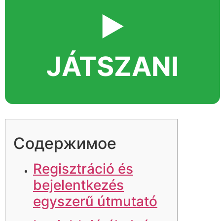
▶️
JÁTSZANI
Содержимое
Regisztráció és
bejelentkezés
egyszerű útmutató