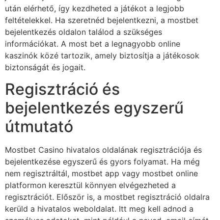
után elérhető, így kezdheted a játékot a legjobb
feltételekkel. Ha szeretnéd bejelentkezni, a mostbet
bejelentkezés oldalon találod a szükséges
információkat. A most bet a legnagyobb online
kaszinók közé tartozik, amely biztosítja a játékosok
biztonságát és jogait.
Regisztráció és
bejelentkezés egyszerű
útmutató
Mostbet Casino hivatalos oldalának regisztrációja és
bejelentkezése egyszerű és gyors folyamat. Ha még
nem regisztráltál, mostbet app vagy mostbet online
platformon keresztül könnyen elvégezheted a
regisztrációt. Először is, a mostbet regisztráció oldalra
kerüld a hivatalos weboldalat. Itt meg kell adnod a