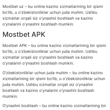
Mostbet uz – bu online kazino xizmatlarining bir qismi
bo’lib, u o’zbekistonliklar uchun juda muhim. Ushbu
xizmatlar orqali siz o’ynashni boshlash va kazino
o’ynalarini o’ynashni boshlash mumkin.
Mostbet APK
Mostbet APK – bu online kazino xizmatlarining bir qismi
bo’lib, u o’zbekistonliklar uchun juda muhim. Ushbu
xizmatlar orqali siz o’ynashni boshlash va kazino
o’ynalarini o’ynashni boshlash mumkin.
O’zbekistonliklar uchun juda muhim – bu online kazino
xizmatlarining bir qismi bo’lib, u o’zbekistonliklar uchun
juda muhim. Ushbu xizmatlar orqali siz o’ynashni
boshlash va kazino o’ynalarini o’ynashni boshlash
mumkin.
O’ynashni boshlash – bu online kazino xizmatlarining bir