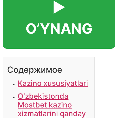
▶️
O’YNANG
Содержимое
Kazino xususiyatlari
O’zbekistonda
Mostbet kazino
xizmatlarini qanday