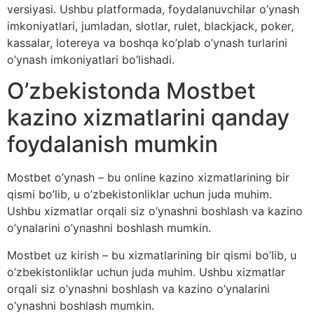
versiyasi. Ushbu platformada, foydalanuvchilar o’ynash
imkoniyatlari, jumladan, slotlar, rulet, blackjack, poker,
kassalar, lotereya va boshqa ko’plab o’ynash turlarini
o’ynash imkoniyatlari bo’lishadi.
O’zbekistonda Mostbet
kazino xizmatlarini qanday
foydalanish mumkin
Mostbet o’ynash – bu online kazino xizmatlarining bir
qismi bo’lib, u o’zbekistonliklar uchun juda muhim.
Ushbu xizmatlar orqali siz o’ynashni boshlash va kazino
o’ynalarini o’ynashni boshlash mumkin.
Mostbet uz kirish – bu xizmatlarining bir qismi bo’lib, u
o’zbekistonliklar uchun juda muhim. Ushbu xizmatlar
orqali siz o’ynashni boshlash va kazino o’ynalarini
o’ynashni boshlash mumkin.