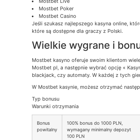
Mostbet Live
Mostbet Poker
Mostbet Casino
Jeśli szukasz najlepszego kasyna online, któ
które są dostępne dla graczy z Polski.
Wielkie wygrane i bon
Mostbet kasyno oferuje swoim klientom wiele
Mostbet pl, a następnie wybrać opcję « Kasyn
blackjack, czy automaty. W każdej z tych gi
W Mostbet kasynie, możesz otrzymać następ
Typ bonusu
Warunki otrzymania
Bonus
100% bonus do 1000 PLN,
powitalny
wymagany minimalny depozyt
100 PLN