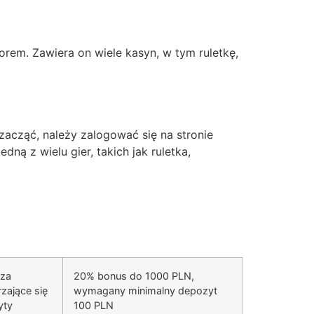
borem. Zawiera on wiele kasyn, w tym ruletkę,
acząć, należy zalogować się na stronie
ą z wielu gier, takich jak ruletka,
 za
20% bonus do 1000 PLN,
zające się
wymagany minimalny depozyt
yty
100 PLN