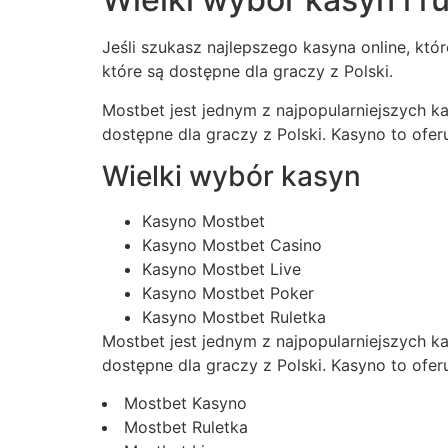
Jeśli szukasz najlepszego kasyna online, któ
które są dostępne dla graczy z Polski.
Mostbet jest jednym z najpopularniejszych kas
dostępne dla graczy z Polski. Kasyno to ofe
Wielki wybór kasyn
Kasyno Mostbet
Kasyno Mostbet Casino
Kasyno Mostbet Live
Kasyno Mostbet Poker
Kasyno Mostbet Ruletka
Mostbet jest jednym z najpopularniejszych kas
dostępne dla graczy z Polski. Kasyno to ofe
Mostbet Kasyno
Mostbet Ruletka