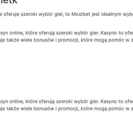
re oferuje szeroki wybór gier, to Mostbet jest idealnym wy
yn online, które oferują szeroki wybór gier. Kasyno to ofer
ruje także wiele bonusów i promocji, które mogą pomóc w
yn online, które oferują szeroki wybór gier. Kasyno to ofer
ruje także wiele bonusów i promocji, które mogą pomóc w