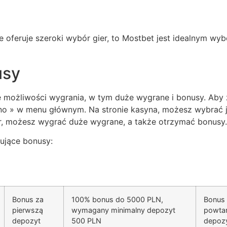
re oferuje szeroki wybór gier, to Mostbet jest idealnym wy
usy
 możliwości wygrania, w tym duże wygrane i bonusy. Aby z
o » w menu głównym. Na stronie kasyna, możesz wybrać jedn
er, możesz wygrać duże wygrane, a także otrzymać bonusy.
ujące bonusy:
Bonus za
100% bonus do 5000 PLN,
Bonus
pierwszą
wymagany minimalny depozyt
powtar
depozyt
500 PLN
depoz