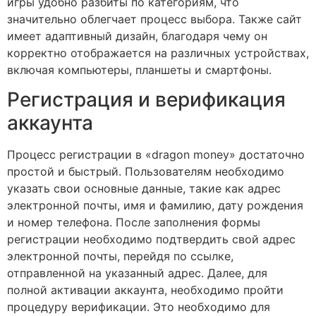
игры удобно разбиты по категориям, что
значительно облегчает процесс выбора. Также сайт
имеет адаптивный дизайн, благодаря чему он
корректно отображается на различных устройствах,
включая компьютеры, планшеты и смартфоны.
Регистрация и верификация
аккаунта
Процесс регистрации в «dragon money» достаточно
простой и быстрый. Пользователям необходимо
указать свои основные данные, такие как адрес
электронной почты, имя и фамилию, дату рождения
и номер телефона. После заполнения формы
регистрации необходимо подтвердить свой адрес
электронной почты, перейдя по ссылке,
отправленной на указанный адрес. Далее, для
полной активации аккаунта, необходимо пройти
процедуру верификации. Это необходимо для