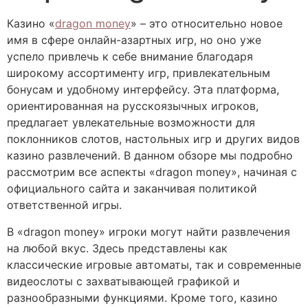
Казино «
dragon money
» – это относительно новое
имя в сфере онлайн-азартных игр, но оно уже
успело привлечь к себе внимание благодаря
широкому ассортименту игр, привлекательным
бонусам и удобному интерфейсу. Эта платформа,
ориентированная на русскоязычных игроков,
предлагает увлекательные возможности для
поклонников слотов, настольных игр и других видов
казино развлечений. В данном обзоре мы подробно
рассмотрим все аспекты «dragon money», начиная с
официального сайта и заканчивая политикой
ответственной игры.
В «dragon money» игроки могут найти развлечения
на любой вкус. Здесь представлены как
классические игровые автоматы, так и современные
видеослоты с захватывающей графикой и
разнообразными функциями. Кроме того, казино