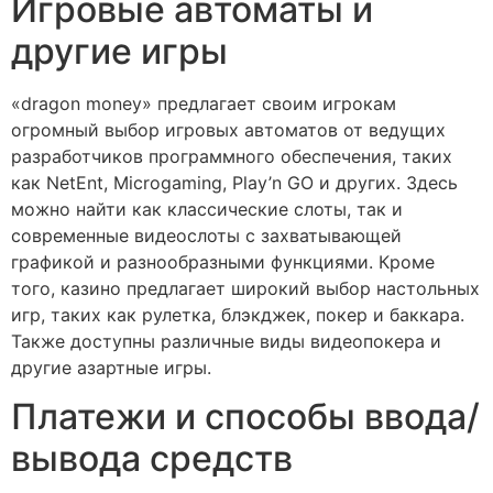
Игровые автоматы и
другие игры
«dragon money» предлагает своим игрокам
огромный выбор игровых автоматов от ведущих
разработчиков программного обеспечения, таких
как NetEnt, Microgaming, Play’n GO и других. Здесь
можно найти как классические слоты, так и
современные видеослоты с захватывающей
графикой и разнообразными функциями. Кроме
того, казино предлагает широкий выбор настольных
игр, таких как рулетка, блэкджек, покер и баккара.
Также доступны различные виды видеопокера и
другие азартные игры.
Платежи и способы ввода/
вывода средств