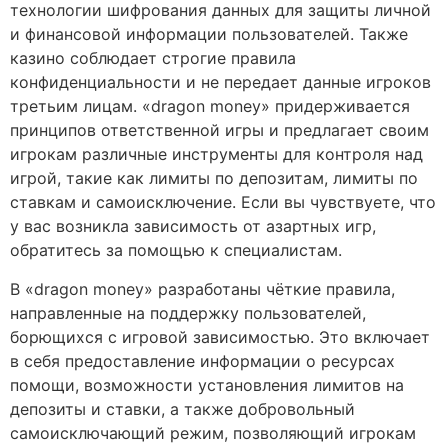
технологии шифрования данных для защиты личной
и финансовой информации пользователей. Также
казино соблюдает строгие правила
конфиденциальности и не передает данные игроков
третьим лицам. «dragon money» придерживается
принципов ответственной игры и предлагает своим
игрокам различные инструменты для контроля над
игрой, такие как лимиты по депозитам, лимиты по
ставкам и самоисключение. Если вы чувствуете, что
у вас возникла зависимость от азартных игр,
обратитесь за помощью к специалистам.
В «dragon money» разработаны чёткие правила,
направленные на поддержку пользователей,
борющихся с игровой зависимостью. Это включает
в себя предоставление информации о ресурсах
помощи, возможности установления лимитов на
депозиты и ставки, а также добровольный
самоисключающий режим, позволяющий игрокам