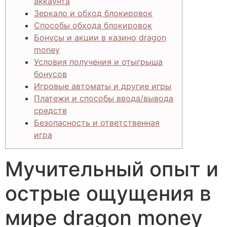
аккаунта
Зеркало и обход блокировок
Способы обхода блокировок
Бонусы и акции в казино dragon
money
Условия получения и отыгрыша
бонусов
Игровые автоматы и другие игры
Платежи и способы ввода/вывода
средств
Безопасность и ответственная
игра
Мучительный опыт и
острые ощущения в
мире dragon money