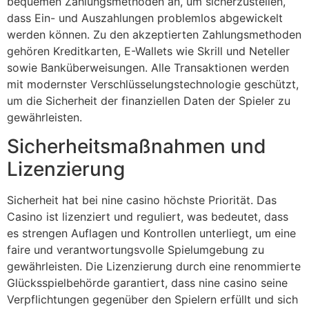
bequemen Zahlungsmethoden an, um sicherzustellen,
dass Ein- und Auszahlungen problemlos abgewickelt
werden können. Zu den akzeptierten Zahlungsmethoden
gehören Kreditkarten, E-Wallets wie Skrill und Neteller
sowie Banküberweisungen. Alle Transaktionen werden
mit modernster Verschlüsselungstechnologie geschützt,
um die Sicherheit der finanziellen Daten der Spieler zu
gewährleisten.
Sicherheitsmaßnahmen und
Lizenzierung
Sicherheit hat bei nine casino höchste Priorität. Das
Casino ist lizenziert und reguliert, was bedeutet, dass
es strengen Auflagen und Kontrollen unterliegt, um eine
faire und verantwortungsvolle Spielumgebung zu
gewährleisten. Die Lizenzierung durch eine renommierte
Glücksspielbehörde garantiert, dass nine casino seine
Verpflichtungen gegenüber den Spielern erfüllt und sich