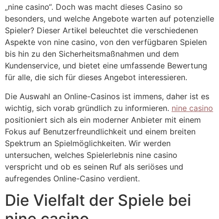
„nine casino“. Doch was macht dieses Casino so
besonders, und welche Angebote warten auf potenzielle
Spieler? Dieser Artikel beleuchtet die verschiedenen
Aspekte von nine casino, von den verfügbaren Spielen
bis hin zu den Sicherheitsmaßnahmen und dem
Kundenservice, und bietet eine umfassende Bewertung
für alle, die sich für dieses Angebot interessieren.
Die Auswahl an Online-Casinos ist immens, daher ist es
wichtig, sich vorab gründlich zu informieren.
nine casino
positioniert sich als ein moderner Anbieter mit einem
Fokus auf Benutzerfreundlichkeit und einem breiten
Spektrum an Spielmöglichkeiten. Wir werden
untersuchen, welches Spielerlebnis nine casino
verspricht und ob es seinen Ruf als seriöses und
aufregendes Online-Casino verdient.
Die Vielfalt der Spiele bei
nine casino