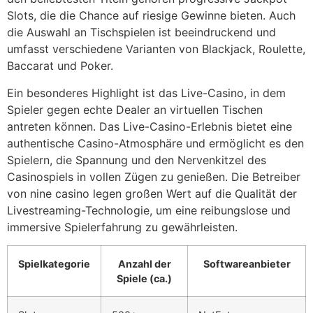
Slots, die die Chance auf riesige Gewinne bieten. Auch
die Auswahl an Tischspielen ist beeindruckend und
umfasst verschiedene Varianten von Blackjack, Roulette,
Baccarat und Poker.
Ein besonderes Highlight ist das Live-Casino, in dem
Spieler gegen echte Dealer an virtuellen Tischen
antreten können. Das Live-Casino-Erlebnis bietet eine
authentische Casino-Atmosphäre und ermöglicht es den
Spielern, die Spannung und den Nervenkitzel des
Casinospiels in vollen Zügen zu genießen. Die Betreiber
von nine casino legen großen Wert auf die Qualität der
Livestreaming-Technologie, um eine reibungslose und
immersive Spielerfahrung zu gewährleisten.
Spielkategorie
Anzahl der
Softwareanbieter
Spiele (ca.)