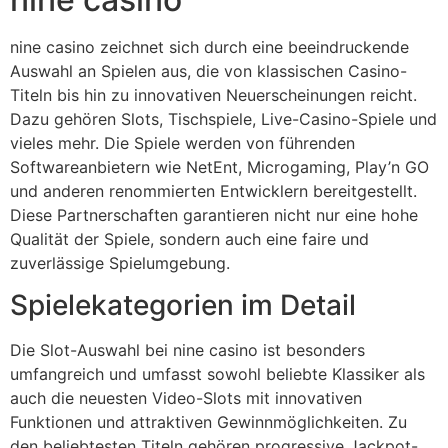
nine casino zeichnet sich durch eine beeindruckende
Auswahl an Spielen aus, die von klassischen Casino-
Titeln bis hin zu innovativen Neuerscheinungen reicht.
Dazu gehören Slots, Tischspiele, Live-Casino-Spiele und
vieles mehr. Die Spiele werden von führenden
Softwareanbietern wie NetEnt, Microgaming, Play’n GO
und anderen renommierten Entwicklern bereitgestellt.
Diese Partnerschaften garantieren nicht nur eine hohe
Qualität der Spiele, sondern auch eine faire und
zuverlässige Spielumgebung.
Spielekategorien im Detail
Die Slot-Auswahl bei nine casino ist besonders
umfangreich und umfasst sowohl beliebte Klassiker als
auch die neuesten Video-Slots mit innovativen
Funktionen und attraktiven Gewinnmöglichkeiten. Zu
den beliebtesten Titeln gehören progressive Jackpot-