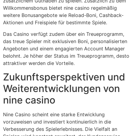
zusätzlichem Guthaben zu spielen. Zusätzlich zu dem
Willkommensbonus bietet nine casino regelmäßig
weitere Bonusangebote wie Reload-Boni, Cashback-
Aktionen und Freispiele für bestimmte Spiele.
Das Casino verfügt zudem über ein Treueprogramm,
das treue Spieler mit exklusiven Boni, personalisierten
Angeboten und einem engagierten Account Manager
belohnt. Je höher der Status im Treueprogramm, desto
attraktiver werden die Vorteile.
Zukunftsperspektiven und
Weiterentwicklungen von
nine casino
Nine Casino scheint eine starke Entwicklung
vorzuweisen und investiert kontinuierlich in die
Verbesserung des Spielerlebnisses. Die Vielfalt an