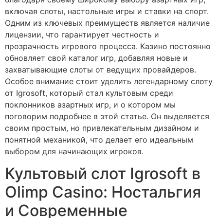
включая слоты, настольные игры и ставки на спорт.
Одним из ключевых преимуществ является наличие
лицензии, что гарантирует честность и
прозрачность игрового процесса. Казино постоянно
обновляет свой каталог игр, добавляя новые и
захватывающие слоты от ведущих провайдеров.
Особое внимание стоит уделить легендарному слоту
от Igrosoft, который стал культовым среди
поклонников азартных игр, и о котором мы
поговорим подробнее в этой статье. Он выделяется
своим простым, но привлекательным дизайном и
понятной механикой, что делает его идеальным
выбором для начинающих игроков.
Культовый слот Igrosoft в
Olimp Casino: Ностальгия
и Современные