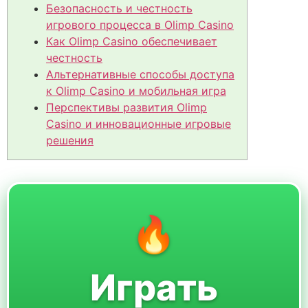
Безопасность и честность
игрового процесса в Olimp Casino
Как Olimp Casino обеспечивает
честность
Альтернативные способы доступа
к Olimp Casino и мобильная игра
Перспективы развития Olimp
Casino и инновационные игровые
решения
🔥
Играть