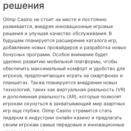
решения
Olimp Casino не стоит на месте и постоянно
развивается, внедряя инновационные игровые
решения и улучшая качество обслуживания. В
будущем планируется расширение каталога игр,
добавление новых провайдеров и разработка новых
бонусных программ. Особое внимание будет
уделено развитию мобильной платформы, чтобы
обеспечить максимальный комфорт и удобство для
игроков, предпочитающих играть на смартфонах и
планшетах. Также планируется внедрение новых
технологий, таких как виртуальная реальность (VR)
и дополненная реальность (AR), которые позволят
игрокам окунуться в захватывающий мир азартных
игр еще глубже. Olimp Casino стремится стать
лидером в индустрии онлайн-казино и предлагать
своим игрокам самые передовые и инновационные