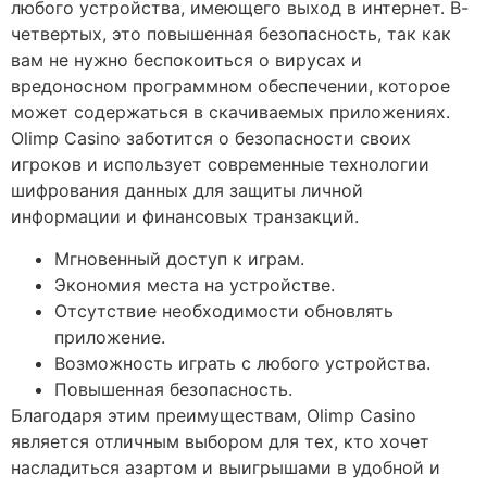
любого устройства, имеющего выход в интернет. В-
четвертых, это повышенная безопасность, так как
вам не нужно беспокоиться о вирусах и
вредоносном программном обеспечении, которое
может содержаться в скачиваемых приложениях.
Olimp Casino заботится о безопасности своих
игроков и использует современные технологии
шифрования данных для защиты личной
информации и финансовых транзакций.
Мгновенный доступ к играм.
Экономия места на устройстве.
Отсутствие необходимости обновлять
приложение.
Возможность играть с любого устройства.
Повышенная безопасность.
Благодаря этим преимуществам, Olimp Casino
является отличным выбором для тех, кто хочет
насладиться азартом и выигрышами в удобной и