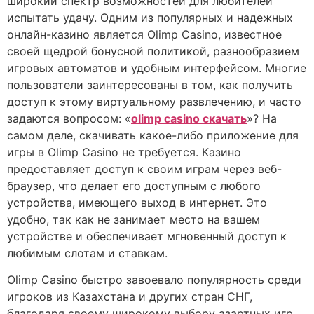
широкий спектр возможностей для любителей
испытать удачу. Одним из популярных и надежных
онлайн-казино является Olimp Casino, известное
своей щедрой бонусной политикой, разнообразием
игровых автоматов и удобным интерфейсом. Многие
пользователи заинтересованы в том, как получить
доступ к этому виртуальному развлечению, и часто
задаются вопросом: «
olimp casino скачать
»? На
самом деле, скачивать какое-либо приложение для
игры в Olimp Casino не требуется. Казино
предоставляет доступ к своим играм через веб-
браузер, что делает его доступным с любого
устройства, имеющего выход в интернет. Это
удобно, так как не занимает место на вашем
устройстве и обеспечивает мгновенный доступ к
любимым слотам и ставкам.
Olimp Casino быстро завоевало популярность среди
игроков из Казахстана и других стран СНГ,
благодаря своему широкому выбору азартных игр,