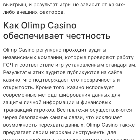
выигрыш, и результат игры не зависит от каких-
либо внешних факторов.
Как Olimp Casino
обеспечивает честность
Olimp Casino регулярно проходит аудиты
независимых компаний, которые проверяют работу
ГСЧ и соответствие игр установленным стандартам.
Результаты этих аудитов публикуются на сайте
казино, что подтверждает его прозрачность и
открытость. Кроме того, казино использует
современные методы шифрования данных для
защиты личной информации и финансовых
транзакций игроков. Все платежи осуществляются
через безопасные каналы связи, что исключает
возможность перехвата данных. Olimp Casino также
предлагает своим игрокам инструменты для
ответственной игры, такие как лимиты на депозиты,