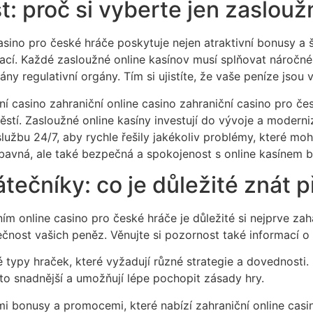
 proč si vyberte jen zaslouž
casino pro české hráče poskytuje nejen atraktivní bonusy a 
mací. Každé zasloužné online kasínov musí splňovat náročné
y regulativní orgány. Tím si ujistíte, že vaše peníze jsou 
ní casino zahraniční online casino zahraniční casino pro 
ěstí. Zasloužné online kasíny investují do vývoje a moderniz
lužbu 24/7, aby rychle řešily jakékoliv problémy, které mo
 zábavná, ale také bezpečná a spokojenost s online kasínem 
ečníky: co je důležité znát p
ím online casino pro české hráče je důležité si nejprve zahá
ečnost vašich peněz. Věnujte si pozornost také informací o
né typy hraček, které vyžadují různé strategie a dovednosti.
sto snadnější a umožňují lépe pochopit zásady hry.
i bonusy a promocemi, které nabízí zahraniční online casi