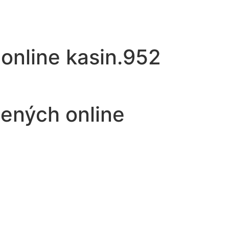
online kasin.952
bených online