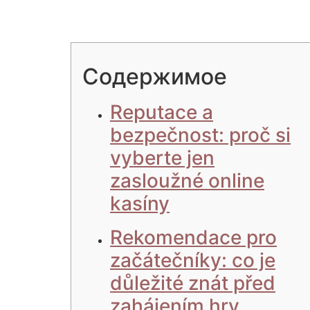
Содержимое
Reputace a
bezpečnost: proč si
vyberte jen
zasloužné online
kasíny
Rekomendace pro
začátečníky: co je
důležité znát před
zahájením hry