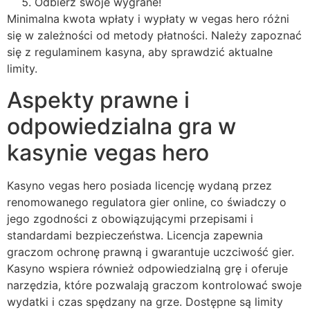
Odbierz swoje wygrane!
Minimalna kwota wpłaty i wypłaty w vegas hero różni
się w zależności od metody płatności. Należy zapoznać
się z regulaminem kasyna, aby sprawdzić aktualne
limity.
Aspekty prawne i
odpowiedzialna gra w
kasynie vegas hero
Kasyno vegas hero posiada licencję wydaną przez
renomowanego regulatora gier online, co świadczy o
jego zgodności z obowiązującymi przepisami i
standardami bezpieczeństwa. Licencja zapewnia
graczom ochronę prawną i gwarantuje uczciwość gier.
Kasyno wspiera również odpowiedzialną grę i oferuje
narzędzia, które pozwalają graczom kontrolować swoje
wydatki i czas spędzany na grze. Dostępne są limity