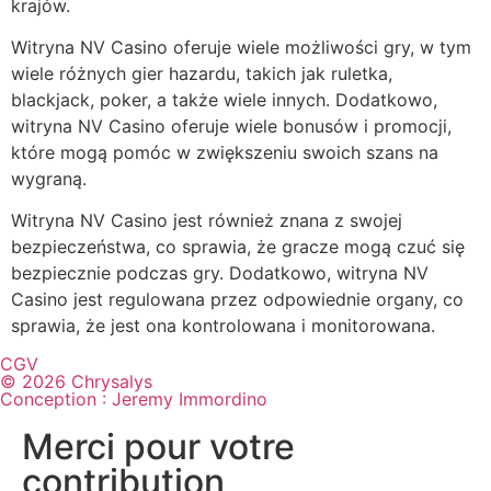
krajów.
Witryna NV Casino oferuje wiele możliwości gry, w tym
wiele różnych gier hazardu, takich jak ruletka,
blackjack, poker, a także wiele innych. Dodatkowo,
witryna NV Casino oferuje wiele bonusów i promocji,
które mogą pomóc w zwiększeniu swoich szans na
wygraną.
Witryna NV Casino jest również znana z swojej
bezpieczeństwa, co sprawia, że gracze mogą czuć się
bezpiecznie podczas gry. Dodatkowo, witryna NV
Casino jest regulowana przez odpowiednie organy, co
sprawia, że jest ona kontrolowana i monitorowana.
CGV
© 2026 Chrysalys
Conception : Jeremy Immordino
Merci pour votre
contribution