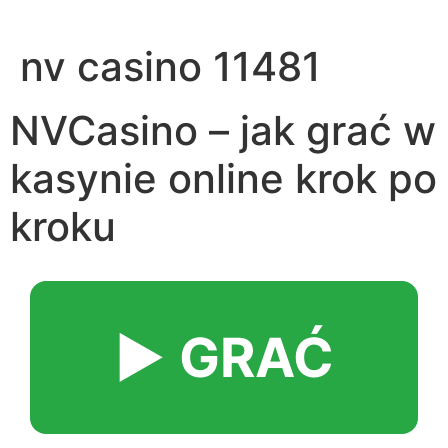
nv casino 11481
NVCasino – jak grać w
kasynie online krok po
kroku
▶️ GRAĆ