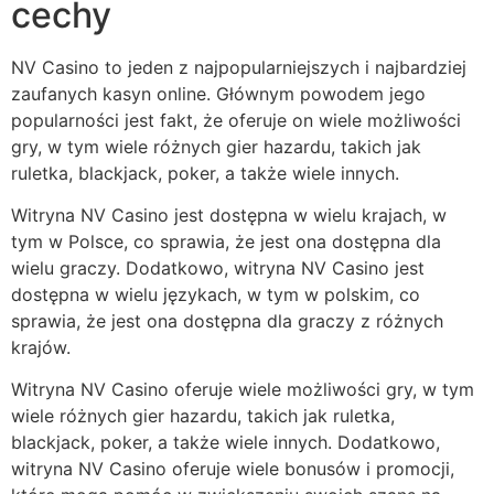
cechy
NV Casino to jeden z najpopularniejszych i najbardziej
zaufanych kasyn online. Głównym powodem jego
popularności jest fakt, że oferuje on wiele możliwości
gry, w tym wiele różnych gier hazardu, takich jak
ruletka, blackjack, poker, a także wiele innych.
Witryna NV Casino jest dostępna w wielu krajach, w
tym w Polsce, co sprawia, że jest ona dostępna dla
wielu graczy. Dodatkowo, witryna NV Casino jest
dostępna w wielu językach, w tym w polskim, co
sprawia, że jest ona dostępna dla graczy z różnych
krajów.
Witryna NV Casino oferuje wiele możliwości gry, w tym
wiele różnych gier hazardu, takich jak ruletka,
blackjack, poker, a także wiele innych. Dodatkowo,
witryna NV Casino oferuje wiele bonusów i promocji,