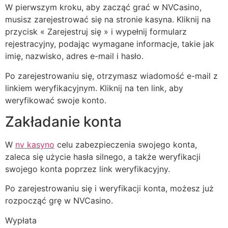
W pierwszym kroku, aby zacząć grać w NVCasino,
musisz zarejestrować się na stronie kasyna. Kliknij na
przycisk « Zarejestruj się » i wypełnij formularz
rejestracyjny, podając wymagane informacje, takie jak
imię, nazwisko, adres e-mail i hasło.
Po zarejestrowaniu się, otrzymasz wiadomość e-mail z
linkiem weryfikacyjnym. Kliknij na ten link, aby
weryfikować swoje konto.
Zakładanie konta
W
nv kasyno
celu zabezpieczenia swojego konta,
zaleca się użycie hasła silnego, a także weryfikacji
swojego konta poprzez link weryfikacyjny.
Po zarejestrowaniu się i weryfikacji konta, możesz już
rozpocząć grę w NVCasino.
Wypłata