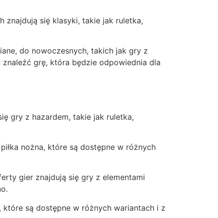
znajdują się klasyki, takie jak ruletka,
ciane, do nowoczesnych, takich jak gry z
 znaleźć grę, która będzie odpowiednia dla
ię gry z hazardem, takie jak ruletka,
 piłka nożna, które są dostępne w różnych
erty gier znajdują się gry z elementami
no.
, które są dostępne w różnych wariantach i z