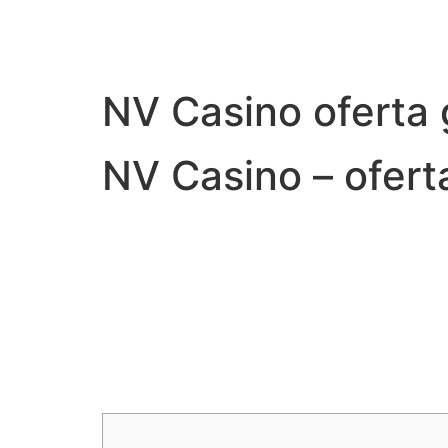
NV Casino oferta g
NV Casino – oferta