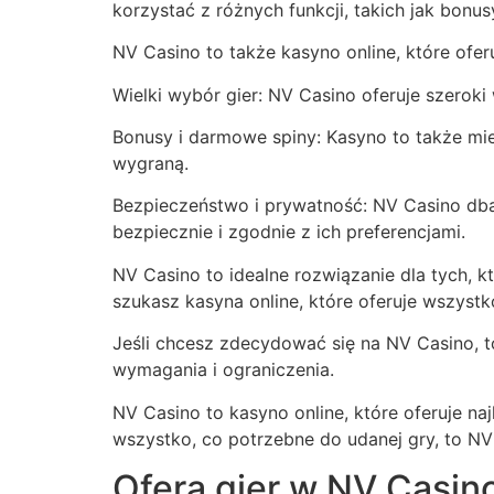
korzystać z różnych funkcji, takich jak bonus
NV Casino to także kasyno online, które oferu
Wielki wybór gier: NV Casino oferuje szeroki w
Bonusy i darmowe spiny: Kasyno to także mi
wygraną.
Bezpieczeństwo i prywatność: NV Casino dba
bezpiecznie i zgodnie z ich preferencjami.
NV Casino to idealne rozwiązanie dla tych, kt
szukasz kasyna online, które oferuje wszyst
Jeśli chcesz zdecydować się na NV Casino, to
wymagania i ograniczenia.
NV Casino to kasyno online, które oferuje naj
wszystko, co potrzebne do udanej gry, to NV
Ofera gier w NV Casin