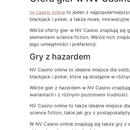
nv casino online
to jeden z najpopularniejszych
blackjack i poker, a także nowe, innowacyjne
Wśród oferty gier w NV Casino znajdują się g
elementami science fiction. Wśród nich znajd
jego umiejętności i preferencji.
Gry z hazardem
NV Casino online to idealne miejsce dla osób,
blackjack i poker, które są dostępne w różny
Wśród gier z hazardem w NV Casino znajdują s
wariantach i z różnymi poziomami trudności.
NV Casino online to także idealne miejsce dl
science fiction, takie jak gry z postapokali
W NV Casino online znajdują się także gry z 