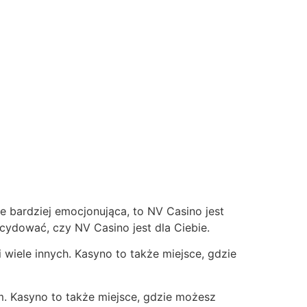
cze bardziej emocjonująca, to NV Casino jest
cydować, czy NV Casino jest dla Ciebie.
i wiele innych. Kasyno to także miejsce, gdzie
em. Kasyno to także miejsce, gdzie możesz