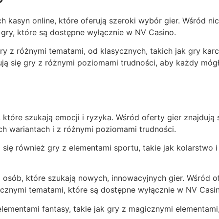
 kasyn online, które oferują szeroki wybór gier. Wśród nich 
 gry, które są dostępne wyłącznie w NV Casino.
ry z różnymi tematami, od klasycznych, takich jak gry kar
ują się gry z różnymi poziomami trudności, aby każdy mógł
 które szukają emocji i ryzyka. Wśród oferty gier znajdują s
ch wariantach i z różnymi poziomami trudności.
ię również gry z elementami sportu, takie jak kolarstwo i
a osób, które szukają nowych, innowacyjnych gier. Wśród of
ptycznymi tematami, które są dostępne wyłącznie w NV Casi
elementami fantasy, takie jak gry z magicznymi elementami