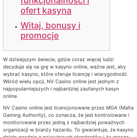
funkcjonalności i
ofert kasyna
Witaj, bonusy i
promocje
W dzisiejszym świecie, gdzie coraz więcej ludzi
decyduje się na grę w kasyno online, ważne jest, aby
wybrać kasyno, które oferuje licencję i wiarygodność.
Wśród wielu opcji, NV Casino online jest jednym z
najpopularniejszych i najbardziej zaufanych kasyn
online.
NV Casino online jest licencjonowane przez MGA (Malta
Gaming Authority), co oznacza, że jest kontrolowane i
monitorowane przez jedną z najbardziej poważnych
organizacji w branży hazardu. To gwarantuje, że kasyno