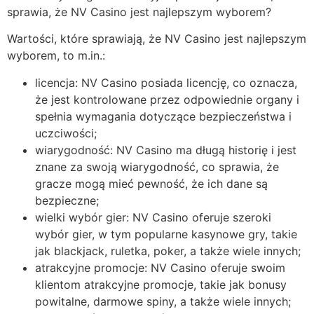
sprawia, że NV Casino jest najlepszym wyborem?
Wartości, które sprawiają, że NV Casino jest najlepszym
wyborem, to m.in.:
licencja: NV Casino posiada licencję, co oznacza,
że jest kontrolowane przez odpowiednie organy i
spełnia wymagania dotyczące bezpieczeństwa i
uczciwości;
wiarygodność: NV Casino ma długą historię i jest
znane za swoją wiarygodność, co sprawia, że
gracze mogą mieć pewność, że ich dane są
bezpieczne;
wielki wybór gier: NV Casino oferuje szeroki
wybór gier, w tym popularne kasynowe gry, takie
jak blackjack, ruletka, poker, a także wiele innych;
atrakcyjne promocje: NV Casino oferuje swoim
klientom atrakcyjne promocje, takie jak bonusy
powitalne, darmowe spiny, a także wiele innych;