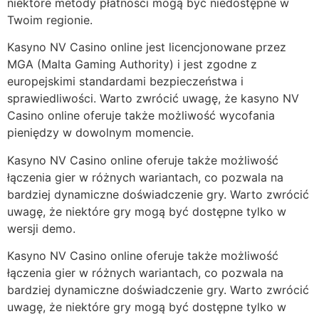
niektóre metody płatności mogą być niedostępne w
Twoim regionie.
Kasyno NV Casino online jest licencjonowane przez
MGA (Malta Gaming Authority) i jest zgodne z
europejskimi standardami bezpieczeństwa i
sprawiedliwości. Warto zwrócić uwagę, że kasyno NV
Casino online oferuje także możliwość wycofania
pieniędzy w dowolnym momencie.
Kasyno NV Casino online oferuje także możliwość
łączenia gier w różnych wariantach, co pozwala na
bardziej dynamiczne doświadczenie gry. Warto zwrócić
uwagę, że niektóre gry mogą być dostępne tylko w
wersji demo.
Kasyno NV Casino online oferuje także możliwość
łączenia gier w różnych wariantach, co pozwala na
bardziej dynamiczne doświadczenie gry. Warto zwrócić
uwagę, że niektóre gry mogą być dostępne tylko w