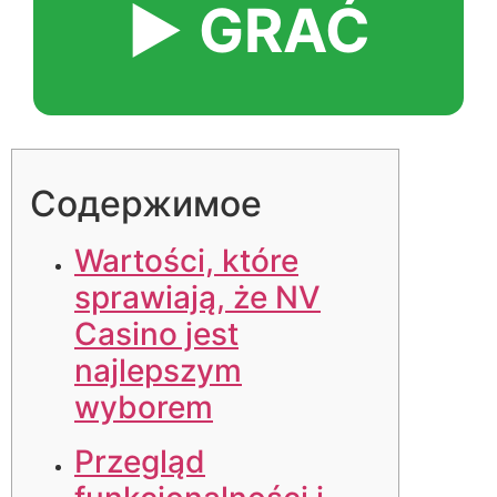
▶️ GRAĆ
Содержимое
Wartości, które
sprawiają, że NV
Casino jest
najlepszym
wyborem
Przegląd