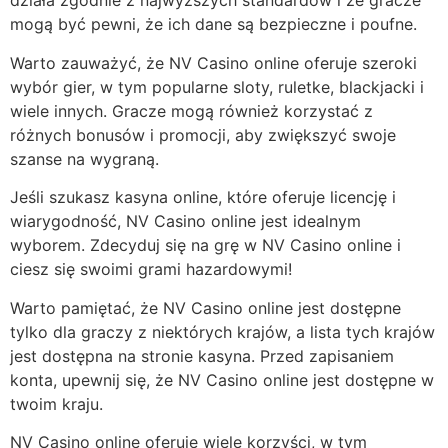
działa zgodnie z najwyższych standardów i że gracze
mogą być pewni, że ich dane są bezpieczne i poufne.
Warto zauważyć, że NV Casino online oferuje szeroki
wybór gier, w tym popularne sloty, ruletke, blackjacki i
wiele innych. Gracze mogą również korzystać z
różnych bonusów i promocji, aby zwiększyć swoje
szanse na wygraną.
Jeśli szukasz kasyna online, które oferuje licencję i
wiarygodność, NV Casino online jest idealnym
wyborem. Zdecyduj się na grę w NV Casino online i
ciesz się swoimi grami hazardowymi!
Warto pamiętać, że NV Casino online jest dostępne
tylko dla graczy z niektórych krajów, a lista tych krajów
jest dostępna na stronie kasyna. Przed zapisaniem
konta, upewnij się, że NV Casino online jest dostępne w
twoim kraju.
NV Casino online oferuje wiele korzyści, w tym