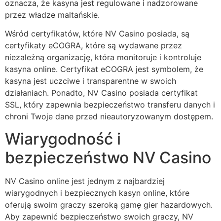
oznacza, że kasyna jest regulowane i nadzorowane
przez władze maltańskie.
Wśród certyfikatów, które NV Casino posiada, są
certyfikaty eCOGRA, które są wydawane przez
niezależną organizację, która monitoruje i kontroluje
kasyna online. Certyfikat eCOGRA jest symbolem, że
kasyna jest uczciwe i transparentne w swoich
działaniach. Ponadto, NV Casino posiada certyfikat
SSL, który zapewnia bezpieczeństwo transferu danych i
chroni Twoje dane przed nieautoryzowanym dostępem.
Wiarygodność i
bezpieczeństwo NV Casino
NV Casino online jest jednym z najbardziej
wiarygodnych i bezpiecznych kasyn online, które
oferują swoim graczy szeroką gamę gier hazardowych.
Aby zapewnić bezpieczeństwo swoich graczy, NV