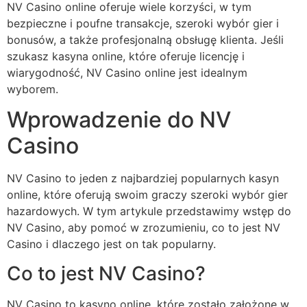
NV Casino online oferuje wiele korzyści, w tym
bezpieczne i poufne transakcje, szeroki wybór gier i
bonusów, a także profesjonalną obsługę klienta. Jeśli
szukasz kasyna online, które oferuje licencję i
wiarygodność, NV Casino online jest idealnym
wyborem.
Wprowadzenie do NV
Casino
NV Casino to jeden z najbardziej popularnych kasyn
online, które oferują swoim graczy szeroki wybór gier
hazardowych. W tym artykule przedstawimy wstęp do
NV Casino, aby pomoć w zrozumieniu, co to jest NV
Casino i dlaczego jest on tak popularny.
Co to jest NV Casino?
NV Casino to kasyno online, które zostało założone w