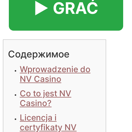
▶️ GRAĆ
Содержимое
Wprowadzenie do
NV Casino
Co to jest NV
Casino?
Licencja i
certyfikaty NV