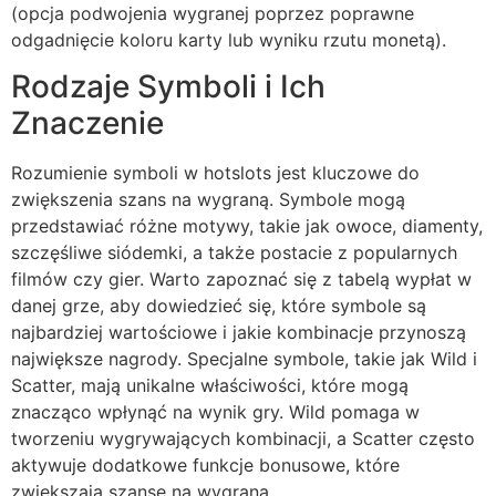
(opcja podwojenia wygranej poprzez poprawne
odgadnięcie koloru karty lub wyniku rzutu monetą).
Rodzaje Symboli i Ich
Znaczenie
Rozumienie symboli w hotslots jest kluczowe do
zwiększenia szans na wygraną. Symbole mogą
przedstawiać różne motywy, takie jak owoce, diamenty,
szczęśliwe siódemki, a także postacie z popularnych
filmów czy gier. Warto zapoznać się z tabelą wypłat w
danej grze, aby dowiedzieć się, które symbole są
najbardziej wartościowe i jakie kombinacje przynoszą
największe nagrody. Specjalne symbole, takie jak Wild i
Scatter, mają unikalne właściwości, które mogą
znacząco wpłynąć na wynik gry. Wild pomaga w
tworzeniu wygrywających kombinacji, a Scatter często
aktywuje dodatkowe funkcje bonusowe, które
zwiększają szanse na wygraną.