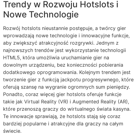
Trendy w Rozwoju Hotslots i
Nowe Technologie
Rozwój hotslots nieustannie postępuje, a twórcy gier
wprowadzają nowe technologie i innowacyjne funkcje,
aby zwiększyć atrakcyjność rozgrywki. Jednym z
najnowszych trendów jest wykorzystanie technologii
HTML5, która umożliwia uruchamianie gier na
dowolnym urządzeniu, bez konieczności pobierania
dodatkowego oprogramowania. Kolejnym trendem jest
tworzenie gier z funkcją jackpotu progresywnego, które
oferują szansę na wygranie ogromnych sum pieniędzy.
Ponadto, coraz więcej gier hotslots oferuje funkcje
takie jak Virtual Reality (VR) i Augmented Reality (AR),
które przenoszą graczy do wirtualnego świata kasyna.
Te innowacje sprawiają, że hotslots stają się coraz
bardziej popularne i atrakcyjne dla graczy na całym
świecie.