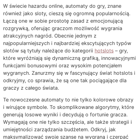
W świecie hazardu online, automaty do gry, znane
również jako sloty, cieszą się ogromną popularnością.
Łączą one w sobie prostotę zasad z emocjonującą
rozgrywką, oferując graczom możliwość wygrania
atrakcyjnych nagród. Obecnie jednym z
najpopularniejszych i najbardziej ekscytujących typów
slotów są tytuły należące do kategorii
hotslots
– gry,
które wyróżniają się dynamiczną grafiką, innowacyjnymi
funkcjami bonusowymi oraz wysokim potencjałem
wygranych. Zanurzmy się w fascynujący świat hotslots i
odkryjmy, co sprawia, że są one tak pociągające dla
graczy z całego świata.
Te nowoczesne automaty to nie tylko kolorowe obrazy
i wirujące symbole. To skomplikowane algorytmy, które
generują losowe wyniki i decydują o fortunie gracza.
Wymagają one nie tylko szczęścia, ale także strategii i
umiejętności zarządzania budżetem. Odkryj, jak
maksymalizować swoje szanse na wygraną i czerpać