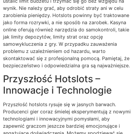
ustalić limit budżetu i trzymać się go bez względu na
wynik. Nie należy grać, aby odrobić straty ani w celu
zarobienia pieniędzy. Hotslots powinny być traktowane
jako forma rozrywki, a nie sposób na zarobek. Kasyna
online oferują również narzędzia do samokontroli, takie
jak limity depozytów, limity strat oraz opcję
samowykluczenia z gry. W przypadku zauważenia
problemu z uzależnieniem od hazardu, warto
skontaktować się z profesjonalną pomocą. Pamiętaj, że
bezpieczeństwo i odpowiedzialna gra są najważniejsze.
Przyszłość Hotslots –
Innowacje i Technologie
Przyszłość hotslots rysuje się w jasnych barwach.
Producenci gier coraz śmielej eksperymentują z nowymi
technologiami i innowacyjnymi pomysłami, aby
zapewnić graczom jeszcze bardziej emocjonujące i
angażujące doświadczenia. Możemy spodziewać się