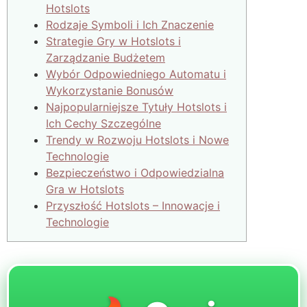
Hotslots
Rodzaje Symboli i Ich Znaczenie
Strategie Gry w Hotslots i
Zarządzanie Budżetem
Wybór Odpowiedniego Automatu i
Wykorzystanie Bonusów
Najpopularniejsze Tytuły Hotslots i
Ich Cechy Szczególne
Trendy w Rozwoju Hotslots i Nowe
Technologie
Bezpieczeństwo i Odpowiedzialna
Gra w Hotslots
Przyszłość Hotslots – Innowacje i
Technologie