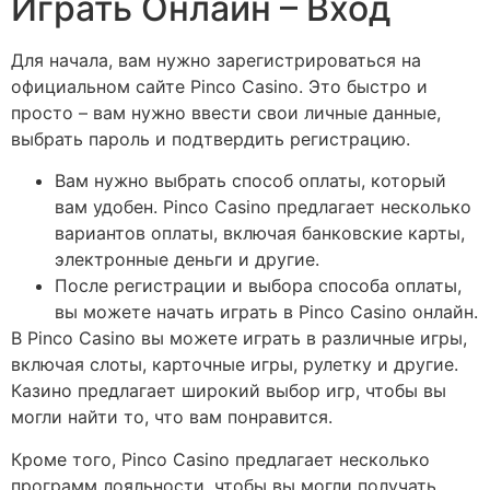
Играть Онлайн – Вход
Для начала, вам нужно зарегистрироваться на
официальном сайте Pinco Casino. Это быстро и
просто – вам нужно ввести свои личные данные,
выбрать пароль и подтвердить регистрацию.
Вам нужно выбрать способ оплаты, который
вам удобен. Pinco Casino предлагает несколько
вариантов оплаты, включая банковские карты,
электронные деньги и другие.
После регистрации и выбора способа оплаты,
вы можете начать играть в Pinco Casino онлайн.
В Pinco Casino вы можете играть в различные игры,
включая слоты, карточные игры, рулетку и другие.
Казино предлагает широкий выбор игр, чтобы вы
могли найти то, что вам понравится.
Кроме того, Pinco Casino предлагает несколько
программ лояльности, чтобы вы могли получать