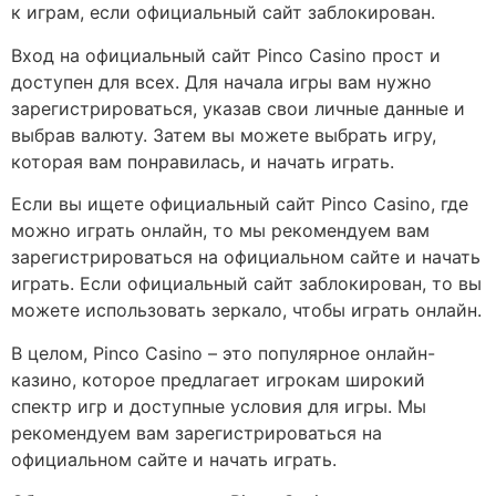
к играм, если официальный сайт заблокирован.
Вход на официальный сайт Pinco Casino прост и
доступен для всех. Для начала игры вам нужно
зарегистрироваться, указав свои личные данные и
выбрав валюту. Затем вы можете выбрать игру,
которая вам понравилась, и начать играть.
Если вы ищете официальный сайт Pinco Casino, где
можно играть онлайн, то мы рекомендуем вам
зарегистрироваться на официальном сайте и начать
играть. Если официальный сайт заблокирован, то вы
можете использовать зеркало, чтобы играть онлайн.
В целом, Pinco Casino – это популярное онлайн-
казино, которое предлагает игрокам широкий
спектр игр и доступные условия для игры. Мы
рекомендуем вам зарегистрироваться на
официальном сайте и начать играть.