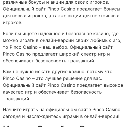
различные бонусы и акции для своих игроков.
Официальный сайт Pinco Casino предлагает бонусы
для новых игроков, а также акции для постоянных
игроков.
Если вы ищете надежное и безопасное казино, где
можно играть в онлайн-версии своих любимых игр,
то Pinco Casino – ваш выбор. Официальный сайт
Pinco Casino предлагает широкий спектр игр и
обеспечивает безопасность транзакций.
Вам не нужно искать другие казино, потому что
Pinco Casino – это лучшее решение для вас.
Официальный сайт Pinco Casino предлагает высокое
качество игр и обеспечивает безопасность
транзакций.
Начните играть на официальном сайте Pinco Casino
сегодня и наслаждайтесь играми в онлайн-версии!