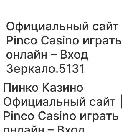
Официальный сайт
Pinco Casino играть
онлайн – Вход
Зеркало.5131
Пинко Казино
Официальный сайт |
Pinco Casino играть
онлайн – Вход,