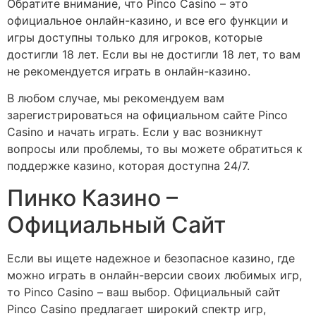
Обратите внимание, что Pinco Casino – это
официальное онлайн-казино, и все его функции и
игры доступны только для игроков, которые
достигли 18 лет. Если вы не достигли 18 лет, то вам
не рекомендуется играть в онлайн-казино.
В любом случае, мы рекомендуем вам
зарегистрироваться на официальном сайте Pinco
Casino и начать играть. Если у вас возникнут
вопросы или проблемы, то вы можете обратиться к
поддержке казино, которая доступна 24/7.
Пинко Казино –
Официальный Сайт
Если вы ищете надежное и безопасное казино, где
можно играть в онлайн-версии своих любимых игр,
то Pinco Casino – ваш выбор. Официальный сайт
Pinco Casino предлагает широкий спектр игр,