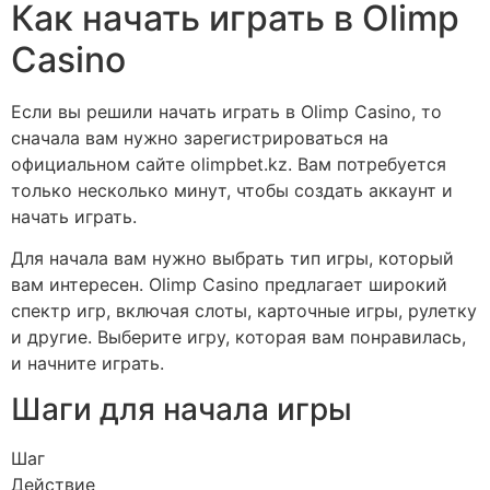
Как начать играть в Olimp
Casino
Если вы решили начать играть в Olimp Casino, то
сначала вам нужно зарегистрироваться на
официальном сайте olimpbet.kz. Вам потребуется
только несколько минут, чтобы создать аккаунт и
начать играть.
Для начала вам нужно выбрать тип игры, который
вам интересен. Olimp Casino предлагает широкий
спектр игр, включая слоты, карточные игры, рулетку
и другие. Выберите игру, которая вам понравилась,
и начните играть.
Шаги для начала игры
Шаг
Действие