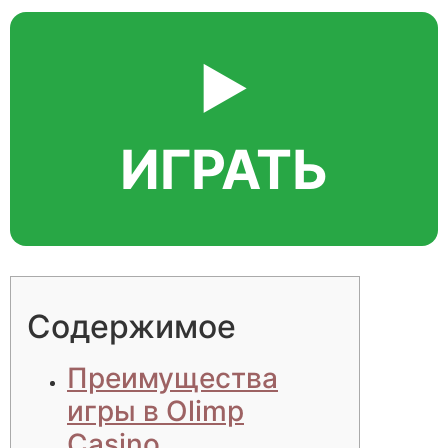
▶️
ИГРАТЬ
Содержимое
Преимущества
игры в Olimp
Casino