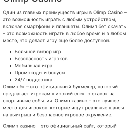
Один из главных преимуществ игры в Olimp Casino –
это возможность играть с любым устройством,
включая смартфоны и планшеты. Олимп бет скачать
– это возможность играть в любое время и в любом
месте, что делает игру еще более доступной.
Большой выбор игр
Безопасность игроков
Мобильная игра
Промокоды и бонусы
24/7 поддержка
Олимп бк – это официальный букмекер, который
предлагает игрокам широкий спектр ставок на
спортивные события. Олимп казино – это лучшее
место для игроков, которые ищут реальные шансы
на выигрыш и безопасное игровое окружение.
Олимп казино – это официальный сайт, который