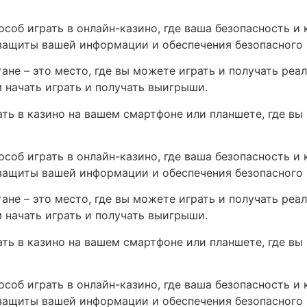
особ играть в онлайн-казино, где ваша безопасность 
защиты вашей информации и обеспечения безопасного 
ане – это место, где вы можете играть и получать р
м начать играть и получать выигрыши.
ать в казино на вашем смартфоне или планшете, где вы
особ играть в онлайн-казино, где ваша безопасность 
защиты вашей информации и обеспечения безопасного 
ане – это место, где вы можете играть и получать р
м начать играть и получать выигрыши.
ать в казино на вашем смартфоне или планшете, где вы
особ играть в онлайн-казино, где ваша безопасность 
защиты вашей информации и обеспечения безопасного 