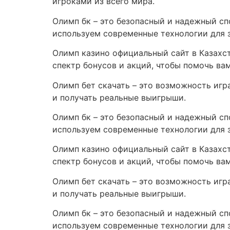
игроками из всего мира.
Олимп бк – это безопасный и надежный сп
используем современные технологии для 
Олимп казино официальный сайт в Казахст
спектр бонусов и акций, чтобы помочь ва
Олимп бет скачать – это возможность игр
и получать реальные выигрыши.
Олимп бк – это безопасный и надежный сп
используем современные технологии для 
Олимп казино официальный сайт в Казахст
спектр бонусов и акций, чтобы помочь ва
Олимп бет скачать – это возможность игр
и получать реальные выигрыши.
Олимп бк – это безопасный и надежный сп
используем современные технологии для 