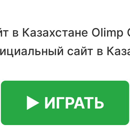
 в Казахстане Olimp C
ициальный сайт в Каза
▶️ ИГРАТЬ