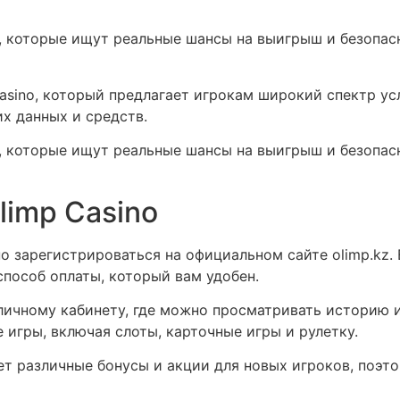
, которые ищут реальные шансы на выигрыш и безопас
asino, который предлагает игрокам широкий спектр усл
х данных и средств.
, которые ищут реальные шансы на выигрыш и безопас
limp Casino
но зарегистрироваться на официальном сайте olimp.kz.
способ оплаты, который вам удобен.
личному кабинету, где можно просматривать историю и
 игры, включая слоты, карточные игры и рулетку.
ает различные бонусы и акции для новых игроков, поэт