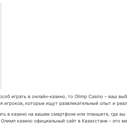
соб играть в онлайн-казино, то Olimp Casino – ваш вы
ля игроков, которые ищут развлекательный опыт и реа
ать в казино на вашем смартфоне или планшете, где вы
 Олимп казино официальный сайт в Казахстане – это ме