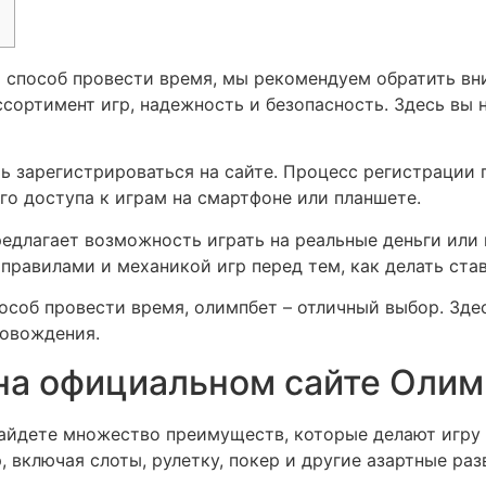
й способ провести время, мы рекомендуем обратить в
сортимент игр, надежность и безопасность. Здесь вы н
шь зарегистрироваться на сайте. Процесс регистрации 
го доступа к играм на смартфоне или планшете.
едлагает возможность играть на реальные деньги или
правилами и механикой игр перед тем, как делать став
соб провести время, олимпбет – отличный выбор. Зде
ровождения.
на официальном сайте Олим
айдете множество преимуществ, которые делают игру з
, включая слоты, рулетку, покер и другие азартные ра