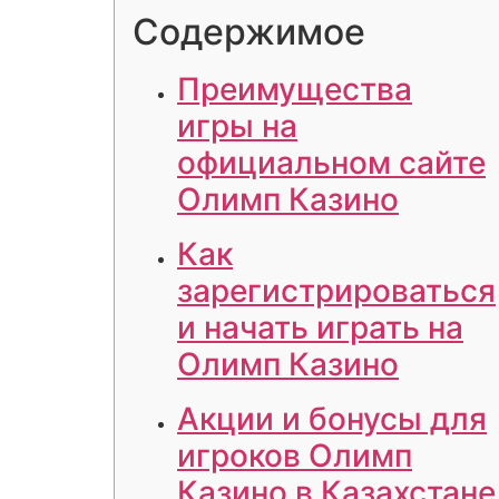
Содержимое
Преимущества
игры на
официальном сайте
Олимп Казино
Как
зарегистрироваться
и начать играть на
Олимп Казино
Акции и бонусы для
игроков Олимп
Казино в Казахстане