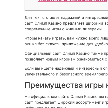
Для тех, кто ищет надежный и интересны
сайт Олимп Казино предлагает широкий ас
современные игры с живыми дилерами.
Чтобы начать играть, вам нужно всего ли
олимп бет скачать приложение для удобно
Официальный сайт Олимп Казино также пр
позволяет новым игрокам ознакомиться с 
Если вы ищете надежный и интересный спо
увлекательного и безопасного времяпреп
Преимущества игры 
На официальном сайте Олимп Казино вы н
сайт предлагает широкий ассортимент игр
найти что-то по душе.