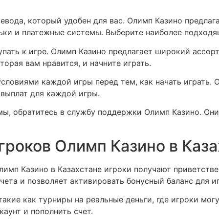
евода, который удобен для вас. Олимп Казино предлаг
ьки и платежные системы. Выберите наиболее подходящ
пать к игре. Олимп Казино предлагает широкий ассорти
торая вам нравится, и начните играть.
условиями каждой игры перед тем, как начать играть.
выплат для каждой игры.
мы, обратитесь в службу поддержки Олимп Казино. Они
гроков Олимп Казино в Каз
имп Казино в Казахстане игроки получают приветствен
чета и позволяет активировать бонусный баланс для иг
акие как турниры на реальные деньги, где игроки могу
аунт и пополнить счет.