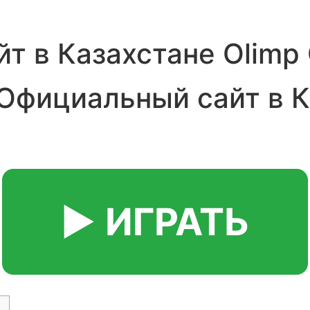
 в Казахстане Olimp 
Официальный сайт в К
▶️ ИГРАТЬ