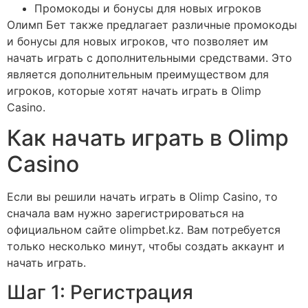
Промокоды и бонусы для новых игроков
Олимп Бет также предлагает различные промокоды
и бонусы для новых игроков, что позволяет им
начать играть с дополнительными средствами. Это
является дополнительным преимуществом для
игроков, которые хотят начать играть в Olimp
Casino.
Как начать играть в Olimp
Casino
Если вы решили начать играть в Olimp Casino, то
сначала вам нужно зарегистрироваться на
официальном сайте olimpbet.kz. Вам потребуется
только несколько минут, чтобы создать аккаунт и
начать играть.
Шаг 1: Регистрация