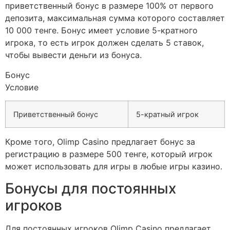
приветственный бонус в размере 100% от первого
депозита, максимальная сумма которого составляет
10 000 тенге. Бонус имеет условие 5-кратного
игрока, то есть игрок должен сделать 5 ставок,
чтобы вывести деньги из бонуса.
Бонус
Условие
Приветственный бонус
5-кратный игрок
Кроме того, Olimp Casino предлагает бонус за
регистрацию в размере 500 тенге, который игрок
может использовать для игры в любые игры казино.
Бонусы для постоянных
игроков
Для постоянных игроков Olimp Casino предлагает