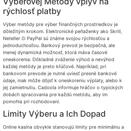
Výberovej Metódy vplyv na
rýchlosť platby
Výber metódy pre výber finančných prostriedkov je
dôležitým krokom. Elektronické peňaženky ako Skrill,
Neteller či PayPal sú známe svojou rýchlosťou a
jednoduchosťou. Bankový prevod je bezpečná, ale
menej dynamická možnosť, ktorá máva časové
oneskorenia. Dôkladné zváženie výhod a nevýhod
každej metódy je preto kľúčové. Napríklad, pri
bankovom prevode je nutné uviesť presné bankové
údaje, inak môže dôjsť k oneskoreniu výplaty, alebo k
jej zamietnutiu. Cadoola informuje hráčov o typických
dobách spracovania pre každú metódu, aby im
pomohla pri rozhodovaní.
Limity Výberu a Ich Dopad
Online kasína obvykle stanovujú limity pre minimálnu a