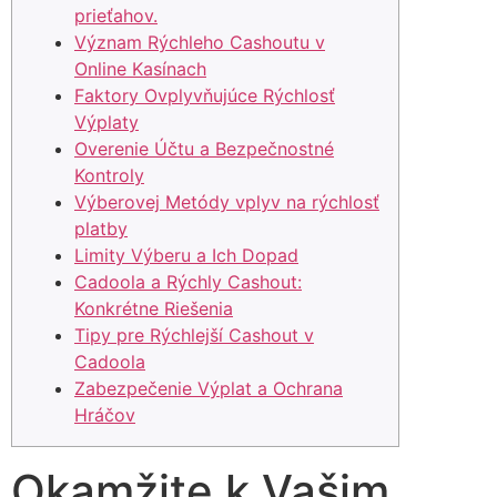
prieťahov.
Význam Rýchleho Cashoutu v
Online Kasínach
Faktory Ovplyvňujúce Rýchlosť
Výplaty
Overenie Účtu a Bezpečnostné
Kontroly
Výberovej Metódy vplyv na rýchlosť
platby
Limity Výberu a Ich Dopad
Cadoola a Rýchly Cashout:
Konkrétne Riešenia
Tipy pre Rýchlejší Cashout v
Cadoola
Zabezpečenie Výplat a Ochrana
Hráčov
Okamžite k Vašim