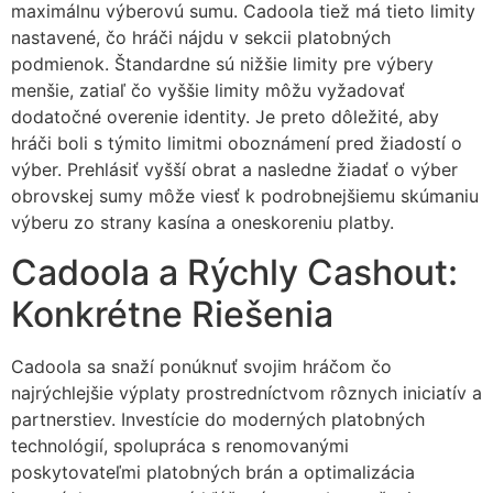
maximálnu výberovú sumu. Cadoola tiež má tieto limity
nastavené, čo hráči nájdu v sekcii platobných
podmienok. Štandardne sú nižšie limity pre výbery
menšie, zatiaľ čo vyššie limity môžu vyžadovať
dodatočné overenie identity. Je preto dôležité, aby
hráči boli s týmito limitmi oboznámení pred žiadostí o
výber. Prehlásiť vyšší obrat a nasledne žiadať o výber
obrovskej sumy môže viesť k podrobnejšiemu skúmaniu
výberu zo strany kasína a oneskoreniu platby.
Cadoola a Rýchly Cashout:
Konkrétne Riešenia
Cadoola sa snaží ponúknuť svojim hráčom čo
najrýchlejšie výplaty prostredníctvom rôznych iniciatív a
partnerstiev. Investície do moderných platobných
technológií, spolupráca s renomovanými
poskytovateľmi platobných brán a optimalizácia