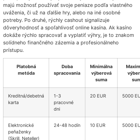
majú možnosť používať svoje peniaze podľa vlastného
uváženia, či už na ďalšie hry, alebo na iné osobné
potreby. Po druhé, rýchly cashout signalizuje
dôveryhodnosť a spoľahlivosť online kasína. Ak kasíno
dokáže rýchlo spracovať a vyplatiť výhry, je to znakom
solídneho finančného zázemia a profesionálneho
prístupu.
Platobná
Doba
Minimálna
Maxim
metóda
spracovania
výberová
výbe
suma
su
Kreditná/debetná
1-3
20 EUR
5000 E
karta
pracovné
dni
Elektronické
24-48 hodín
10 EUR
5000 E
peňaženky
(Skrill, Neteller)