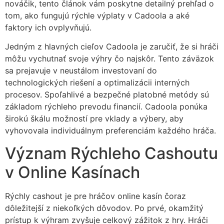
nováčik, tento článok vám poskytne detailný prehľad o
tom, ako fungujú rýchle výplaty v Cadoola a aké
faktory ich ovplyvňujú.
Jedným z hlavných cieľov Cadoola je zaručiť, že si hráči
môžu vychutnať svoje výhry čo najskôr. Tento záväzok
sa prejavuje v neustálom investovaní do
technologických riešení a optimalizácii interných
procesov. Spoľahlivé a bezpečné platobné metódy sú
základom rýchleho prevodu financií. Cadoola ponúka
širokú škálu možností pre vklady a výbery, aby
vyhovovala individuálnym preferenciám každého hráča.
Význam Rýchleho Cashoutu
v Online Kasínach
Rýchly cashout je pre hráčov online kasín čoraz
dôležitejší z niekoľkých dôvodov. Po prvé, okamžitý
prístup k výhram zvyšuje celkový zážitok z hry. Hráči