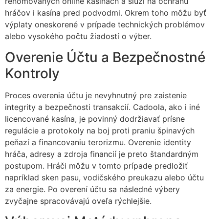
renomovaných online kasínach a slúži na ochranu
hráčov i kasína pred podvodmi. Okrem toho môžu byť
výplaty oneskorené v prípade technických problémov
alebo vysokého počtu žiadostí o výber.
Overenie Účtu a Bezpečnostné
Kontroly
Proces overenia účtu je nevyhnutný pre zaistenie
integrity a bezpečnosti transakcií. Cadoola, ako i iné
licencované kasína, je povinný dodržiavať prísne
regulácie a protokoly na boj proti praniu špinavých
peňazí a financovaniu terorizmu. Overenie identity
hráča, adresy a zdroja financií je preto štandardným
postupom. Hráči môžu v tomto prípade predložiť
napríklad sken pasu, vodičského preukazu alebo účtu
za energie. Po overení účtu sa následné výbery
zvyčajne spracovávajú oveľa rýchlejšie.