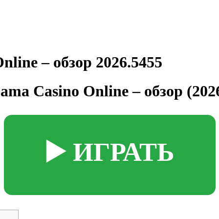
nline – обзор 2026.5455
ama Casino Online – обзор (202
▶️ ИГРАТЬ