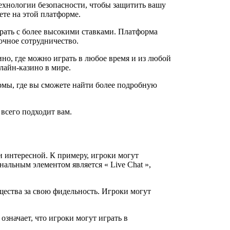
технологии безопасности, чтобы защитить вашу
те на этой платформе.
грать с более высокими ставками. Платформа
очное сотрудничество.
ино, где можно играть в любое время и из любой
лайн-казино в мире.
рмы, где вы сможете найти более подробную
всего подходит вам.
и интересной. К примеру, игроки могут
альным элементом является « Live Chat »,
щества за свою фидельность. Игроки могут
означает, что игроки могут играть в