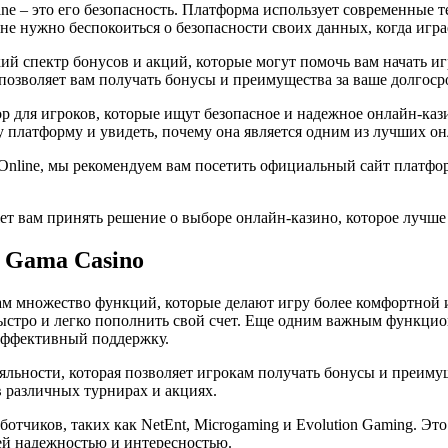
e – это его безопасность. Платформа использует современные 
 нужно беспокоиться о безопасности своих данных, когда играе
кий спектр бонусов и акций, которые могут помочь вам начать и
 позволяет вам получать бонусы и преимущества за ваше долгоср
ор для игроков, которые ищут безопасное и надежное онлайн-каз
 платформу и увидеть, почему она является одним из лучших он
Online, мы рекомендуем вам посетить официальный сайт платфо
ет вам принять решение о выборе онлайн-казино, которое лучше 
 Gama Casino
ам множество функций, которые делают игру более комфортной 
быстро и легко пополнить свой счет. Еще одним важным функцион
эффективный поддержку.
яльности, которая позволяет игрокам получать бонусы и преиму
 в различных турнирах и акциях.
тчиков, таких как NetEnt, Microgaming и Evolution Gaming. Это 
ей надежностью и интересностью.