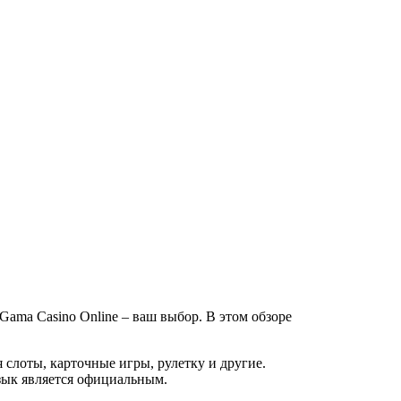
Gama Casino Online – ваш выбор. В этом обзоре
 слоты, карточные игры, рулетку и другие.
язык является официальным.