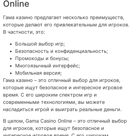
Online
Гама казино предлагает несколько преимуществ,
которые делают его привлекательным для игроков.
В частности, это:
Большой выбор игр;
Безопасность и конфиденциальность;
Промокоды и бонусы;
Многоязычный интерфейс;
Мобильная версия;
Гама казино – это отличный выбор для игроков,
которые ищут безопасное и интересное игровое
время. С его широким спектром игр и
современными технологиями, вы можете
насладиться игрой и выиграть реальные деньги.
В целом, Gama Casino Online – это отличный выбор
для игроков, которые ищут безопасное и
интересное игровое время. С его широким