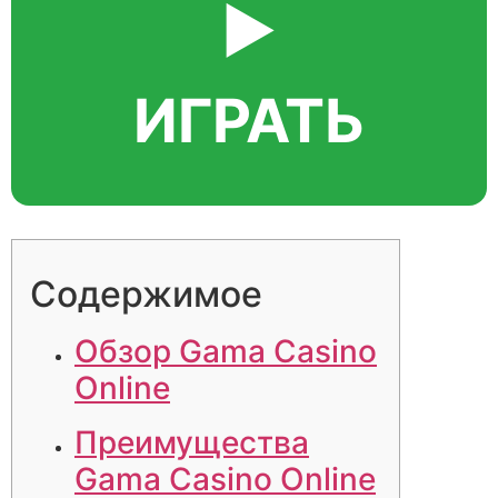
▶️
ИГРАТЬ
Содержимое
Обзор Gama Casino
Online
Преимущества
Gama Casino Online