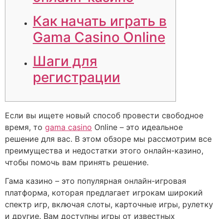
Как начать играть в
Gama Casino Online
Шаги для
регистрации
Если вы ищете новый способ провести свободное
время, то
gama casino
Online – это идеальное
решение для вас. В этом обзоре мы рассмотрим все
преимущества и недостатки этого онлайн-казино,
чтобы помочь вам принять решение.
Гама казино – это популярная онлайн-игровая
платформа, которая предлагает игрокам широкий
спектр игр, включая слоты, карточные игры, рулетку
и другие. Вам доступны игры от известных