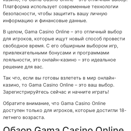
Платформа использует современные технологии
безопасности, чтобы защитить вашу личную
информацию и финансовые данные.
В целом, Gama Casino Online – это отличный выбор
для игроков, которые ищут новый способ провести
свободное время. С его обширным выбором игр,
привлекательными бонусами и программами
лояльности, это онлайн-казино – это идеальное
решение для вас.
Так что, если вы готовы взлететь в мир онлайн-
казино, то Gama Casino Online – это ваш выбор.
Зарегистрируйтесь сейчас и начните играть!
Обратите внимание, что Gama Casino Online
доступен только для игроков, которые достигли 18-
летнего возраста.
Обзор Gama Casino Online