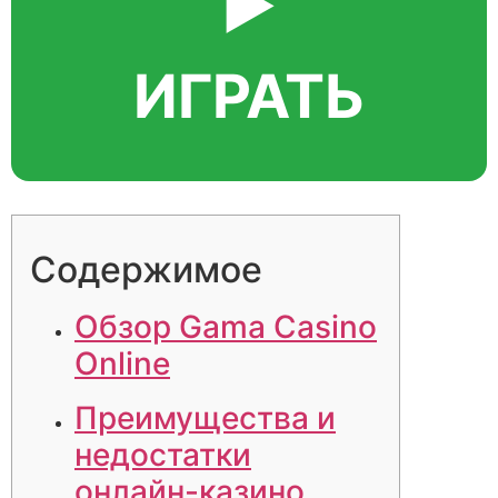
▶️
ИГРАТЬ
Содержимое
Обзор Gama Casino
Online
Преимущества и
недостатки
онлайн-казино