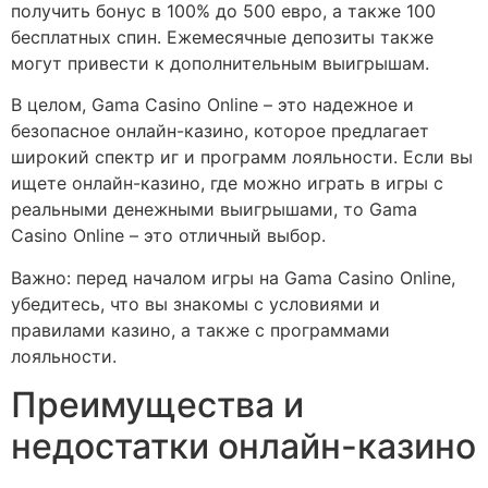
получить бонус в 100% до 500 евро, а также 100
бесплатных спин. Ежемесячные депозиты также
могут привести к дополнительным выигрышам.
В целом, Gama Casino Online – это надежное и
безопасное онлайн-казино, которое предлагает
широкий спектр иг и программ лояльности. Если вы
ищете онлайн-казино, где можно играть в игры с
реальными денежными выигрышами, то Gama
Casino Online – это отличный выбор.
Важно: перед началом игры на Gama Casino Online,
убедитесь, что вы знакомы с условиями и
правилами казино, а также с программами
лояльности.
Преимущества и
недостатки онлайн-казино