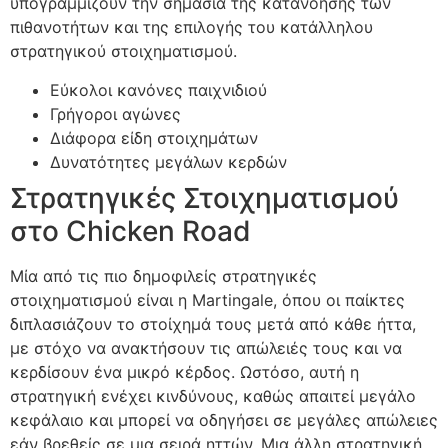
υπογραμμίζουν την σημασία της κατανόησης των
πιθανοτήτων και της επιλογής του κατάλληλου
στρατηγικού στοιχηματισμού.
Εύκολοι κανόνες παιχνιδιού
Γρήγοροι αγώνες
Διάφορα είδη στοιχημάτων
Δυνατότητες μεγάλων κερδών
Στρατηγικές Στοιχηματισμού
στο Chicken Road
Μία από τις πιο δημοφιλείς στρατηγικές
στοιχηματισμού είναι η Martingale, όπου οι παίκτες
διπλασιάζουν το στοίχημά τους μετά από κάθε ήττα,
με στόχο να ανακτήσουν τις απώλειές τους και να
κερδίσουν ένα μικρό κέρδος. Ωστόσο, αυτή η
στρατηγική ενέχει κινδύνους, καθώς απαιτεί μεγάλο
κεφάλαιο και μπορεί να οδηγήσει σε μεγάλες απώλειες
εάν βρεθείς σε μια σειρά ηττών. Μια άλλη στρατηγική