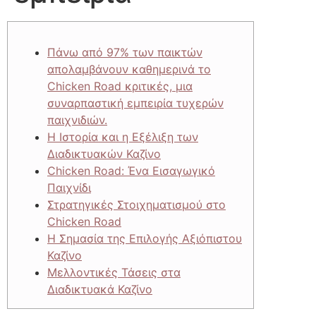
Πάνω από 97% των παικτών
απολαμβάνουν καθημερινά το
Chicken Road κριτικές, μια
συναρπαστική εμπειρία τυχερών
παιχνιδιών.
Η Ιστορία και η Εξέλιξη των
Διαδικτυακών Καζίνο
Chicken Road: Ένα Εισαγωγικό
Παιχνίδι
Στρατηγικές Στοιχηματισμού στο
Chicken Road
Η Σημασία της Επιλογής Αξιόπιστου
Καζίνο
Μελλοντικές Τάσεις στα
Διαδικτυακά Καζίνο