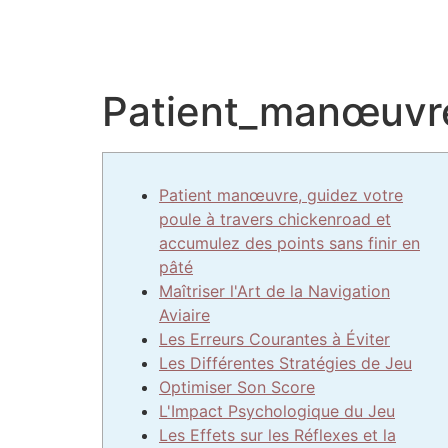
Patient_manœuvre
Patient manœuvre, guidez votre
poule à travers chickenroad et
accumulez des points sans finir en
pâté
Maîtriser l'Art de la Navigation
Aviaire
Les Erreurs Courantes à Éviter
Les Différentes Stratégies de Jeu
Optimiser Son Score
L'Impact Psychologique du Jeu
Les Effets sur les Réflexes et la