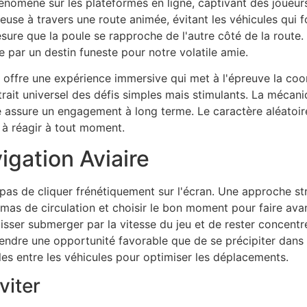
nomène sur les plateformes en ligne, captivant des joueurs 
euse à travers une route animée, évitant les véhicules qui 
ure que la poule se rapproche de l'autre côté de la route. 
e par un destin funeste pour notre volatile amie.
, offre une expérience immersive qui met à l'épreuve la coo
rait universel des défis simples mais stimulants. La mécaniqu
te assure un engagement à long terme. Le caractère aléatoire
s à réagir à tout moment.
vigation Aviaire
pas de cliquer frénétiquement sur l'écran. Une approche strat
s de circulation et choisir le bon moment pour faire avanc
isser submerger par la vitesse du jeu et de rester concentré s
ttendre une opportunité favorable que de se précipiter dans
es entre les véhicules pour optimiser les déplacements.
viter