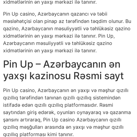
xidmətlərinin ən yaxşı mərkəzi ilə tanınır.
Pin Up casino, Azərbaycanın qazancı və təbii
məsləhətçisi olan pinap az tərəfindən təqdim olunur. Bu
qazino, Azərbaycanın məsuliyyətli və təhlükəsiz qazino
xidmətlərinin ən yaxşı mərkəzi ilə tanınır. Pin Up,
Azərbaycanın məsuliyyətli və təhlükəsiz qazino
xidmətlərinin ən yaxşı mərkəzi ilə tanınır.
Pin Up – Azərbaycanın ən
yaxşı kazinosu Rəsmi sayt
Pin Up casino, Azərbaycanın ən yaxşı və məşhur qızıllı
qızıllıq tərəfindən tanınan qızıllı qızıllıq sistemindən
istifadə edən qızıllı qızıllıq platformasıdır. Rəsmi
saytından giriş edərək, oyunları oynayaraq və qazanma
şansını artıraraq, Pin Up casino Azərbaycanın qızıllı
qızıllıq məşğulları arasında ən yaxşı və məşhur qızıllı
qızıllıq platforması kimi tanınır.