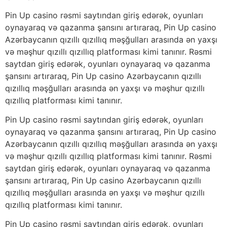
Pin Up casino rəsmi saytından giriş edərək, oyunları
oynayaraq və qazanma şansını artıraraq, Pin Up casino
Azərbaycanın qızıllı qızıllıq məşğulları arasında ən yaxşı
və məşhur qızıllı qızıllıq platforması kimi tanınır. Rəsmi
saytdan giriş edərək, oyunları oynayaraq və qazanma
şansını artıraraq, Pin Up casino Azərbaycanın qızıllı
qızıllıq məşğulları arasında ən yaxşı və məşhur qızıllı
qızıllıq platforması kimi tanınır.
Pin Up casino rəsmi saytından giriş edərək, oyunları
oynayaraq və qazanma şansını artıraraq, Pin Up casino
Azərbaycanın qızıllı qızıllıq məşğulları arasında ən yaxşı
və məşhur qızıllı qızıllıq platforması kimi tanınır. Rəsmi
saytdan giriş edərək, oyunları oynayaraq və qazanma
şansını artıraraq, Pin Up casino Azərbaycanın qızıllı
qızıllıq məşğulları arasında ən yaxşı və məşhur qızıllı
qızıllıq platforması kimi tanınır.
Pin Up casino rəsmi saytından giriş edərək, oyunları