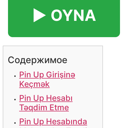
▶️ OYNA
Содержимое
Pin Up Girişinə
Keçmək
Pin Up Hesabı
Təqdim Etme
Pin Up Hesabında