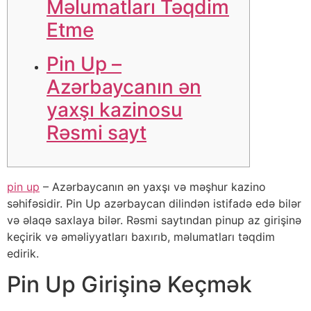
Məlumatları Təqdim
Etme
Pin Up –
Azərbaycanın ən
yaxşı kazinosu
Rəsmi sayt
pin up
– Azərbaycanın ən yaxşı və məşhur kazino
səhifəsidir. Pin Up azərbaycan dilindən istifadə edə bilər
və əlaqə saxlaya bilər. Rəsmi saytından pinup az girişinə
keçirik və əməliyyatları baxırıb, məlumatları təqdim
edirik.
Pin Up Girişinə Keçmək