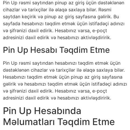
Pin Up rəsmi saytından pinup az giriş üçün dəstəklənən
cihazlar və tarixçilər ilə əlaqə saxlaya bilər. Rəsmi
saytdan keçirik və pinup az giriş sayfasına gəlirik. Bu
sayfada hesabınızı təqdim etmək üçün istifadəçi adınızı
və şifrənizi daxil edirik. Hesabınız varsa, e-poçt
adresinizi daxil edirik və hesabınızı aktivləşdiririk.
Pin Up Hesabı Təqdim Etme
Pin Up rəsmi saytından hesabınızı təqdim etmək üçün
dəstəklənən cihazlar və tarixçilər ilə əlaqə saxlaya bilər.
Hesabınızı təqdim etmək üçün pinup az giriş sayfasına
gəlirik və hesabınızı təqdim etmək üçün istifadəçi adınızı
və şifrənizi daxil edirik. Hesabınız varsa, e-poçt
adresinizi daxil edirik və hesabınızı aktivləşdiririk.
Pin Up Hesabında
Məlumatları Təqdim Etme