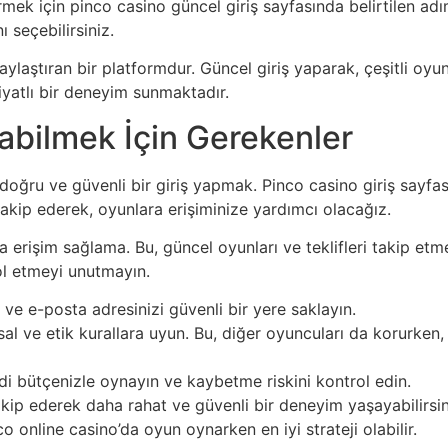
mek için pinco casino güncel giriş sayfasında belirtilen adım
 seçebilirsiniz.
aştıran bir platformdur. Güncel giriş yaparak, çeşitli oyunla
fiyatlı bir deneyim sunmaktadır.
abilmek İçin Gerekenler
doğru ve güvenli bir giriş yapmak. Pinco casino giriş sayfas
rı takip ederek, oyunlara erişiminize yardımcı olacağız.
a erişim sağlama. Bu, güncel oyunları ve teklifleri takip etm
ol etmeyi unutmayın.
zi ve e-posta adresinizi güvenli bir yere saklayın.
l ve etik kurallara uyun. Bu, diğer oyuncuları da korurken,
ndi bütçenizle oynayın ve kaybetme riskini kontrol edin.
kip ederek daha rahat ve güvenli bir deneyim yaşayabilirsini
nco online casino’da oyun oynarken en iyi strateji olabilir.