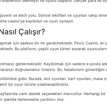
atejilerinizi belirleyin ve oyunu başlatın. Gerçek para ile oyn
enli ve etkili yolu. Güncel teklifleri ve oyunları takip etm
nline casino’ya kaydolun ve oyun oynayın.
asıl Çalışır?
pmak için sadece bir tık gerekmektedir. Pinco Casino, en p
ektedir. Bu platform, çeşitli oyun türleri sunarak oyuncuları
olmanız gerekmektedir. Kaydolmak için sadece e-posta adresi
aranızı doğrulamanızı öneririz. Bu, hesabınızın güvenliğini a
lümüne gidin. Burada, slot oyunları, kart oyunları, masa oy
lirli bir oyun türüne odaklanabilirsiniz.
sayfasında canlı destek seçenekleri mevcuttur. Herhangi bir
bir şekilde ilerlemesine yardımcı olur.