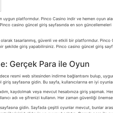
 uygun platformdur. Pinco Casino indir ve hemen oyun alanı
iz. Pinco casino güncel giriş sayfasında en son güncellemeleri
 olarak tasarlanmış, güvenli ve etkili bir platformdur. Pinc
ir şekilde giriş yapabilirsiniz. Pinco casino güncel giriş sa
e: Gerçek Para ile Oyun
dece resmi web sitesinden indirme bağlantısını bulup, uygun
iriş sayfasına gidin. Bu sayfa, kullanıcılarına en iyi oyunları
adım, kaydolmak veya mevcut hesabınıza giriş yapmak. Hesap 
anıcı adı ve şifrenizi kullanın. Her zaman güvenliği önemseyi
sayfasına gidin. Sayfada çeşitli oyunlar mevcut, bunlar aras