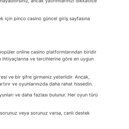
ayabilirsiniz, ancak yatırımlarınızı dikkatlice
ek için pinco casino güncel giriş sayfasına
opüler online casino platformlarından biridir
n ihtiyaçlarına ve tercihlerine göre en uygun
 ve bir şifre girmeniz yeterlidir. Ancak,
rtırır ve oyunlarınızda daha rahat hissedin.
unları ve daha fazlası bulunur. Her oyun türü
 sorunuz veya sorunuz varsa, canlı destek