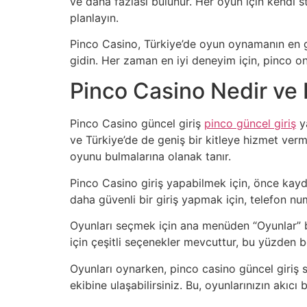
ve daha fazlası bulunur. Her oyun için kendi str
planlayın.
Pinco Casino, Türkiye’de oyun oynamanın en güv
gidin. Her zaman en iyi deneyim için, pinco o
Pinco Casino Nedir ve N
Pinco Casino güncel giriş
pinco güncel giriş
ya
ve Türkiye’de de geniş bir kitleye hizmet verm
oyunu bulmalarına olanak tanır.
Pinco Casino giriş yapabilmek için, önce kayd
daha güvenli bir giriş yapmak için, telefon num
Oyunları seçmek için ana menüden “Oyunlar” bö
için çeşitli seçenekler mevcuttur, bu yüzden be
Oyunları oynarken, pinco casino güncel giriş 
ekibine ulaşabilirsiniz. Bu, oyunlarınızın akıcı 