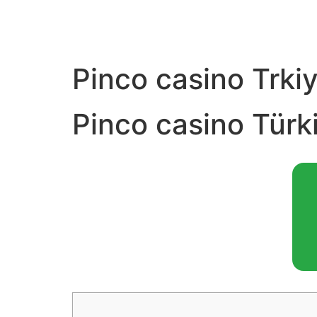
Pinco casino Trki
Pinco casino Türki