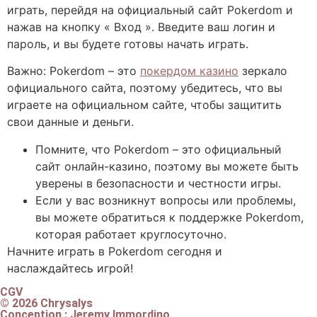
играть, перейдя на официальный сайт Pokerdom и
нажав на кнопку « Вход ». Введите ваш логин и
пароль, и вы будете готовы начать играть.
Важно: Pokerdom – это
покердом казино
зеркало
официального сайта, поэтому убедитесь, что вы
играете на официальном сайте, чтобы защитить
свои данные и деньги.
Помните, что Pokerdom – это официальный
сайт онлайн-казино, поэтому вы можете быть
уверены в безопасности и честности игры.
Если у вас возникнут вопросы или проблемы,
вы можете обратиться к поддержке Pokerdom,
которая работает круглосуточно.
Начните играть в Pokerdom сегодня и
наслаждайтесь игрой!
CGV
© 2026 Chrysalys
Conception : Jeremy Immordino