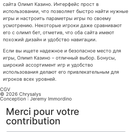
сайта Олимп Казино. Интерфейс прост в
использовании, что позволяет быстро найти нужные
игры и настроить параметры игры по своему
усмотрению. Некоторые игроки даже сравнивают
его с олимп бет, отметив, что оба сайта имеют
похожий дизайн и удобство навигации.
Если вы ищете надежное и безопасное место для
игры, Олимп Казино – отличный выбор. Бонусы,
широкий ассортимент игр и удобство
использования делают его привлекательным для
игроков всех уровней.
CGV
© 2026 Chrysalys
Conception : Jeremy Immordino
Merci pour votre
contribution