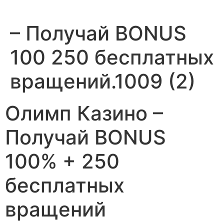
– Получай BONUS
100 250 бесплатных
вращений.1009 (2)
Олимп Казино –
Получай BONUS
100% + 250
бесплатных
вращений