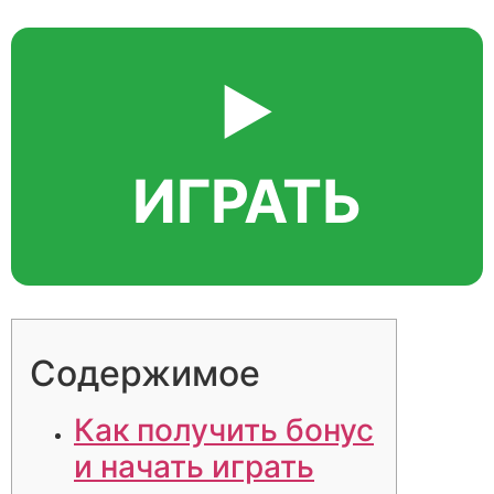
▶️
ИГРАТЬ
Содержимое
Как получить бонус
и начать играть