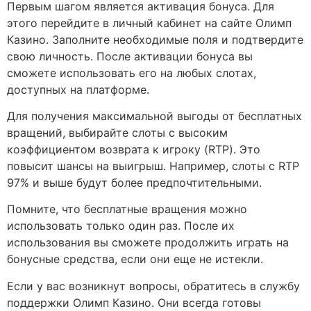
Первым шагом является активация бонуса. Для
этого перейдите в личный кабинет на сайте Олимп
Казино. Заполните необходимые поля и подтвердите
свою личность. После активации бонуса вы
сможете использовать его на любых слотах,
доступных на платформе.
Для получения максимальной выгоды от бесплатных
вращений, выбирайте слоты с высоким
коэффициентом возврата к игроку (RTP). Это
повысит шансы на выигрыш. Например, слоты с RTP
97% и выше будут более предпочтительными.
Помните, что бесплатные вращения можно
использовать только один раз. После их
использования вы сможете продолжить играть на
бонусные средства, если они еще не истекли.
Если у вас возникнут вопросы, обратитесь в службу
поддержки Олимп Казино. Они всегда готовы