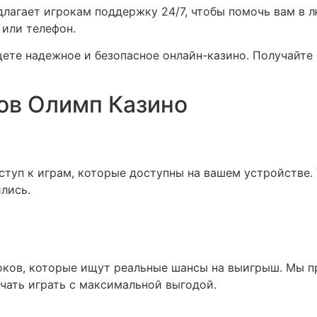
лагает игрокам поддержку 24/7, чтобы помочь вам в л
 или телефон.
щете надежное и безопасное онлайн-казино. Получайте
ов Олимп Казино
туп к играм, которые доступны на вашем устройстве. 
ились.
оков, которые ищут реальные шансы на выигрыш. Мы пр
чать играть с максимальной выгодой.