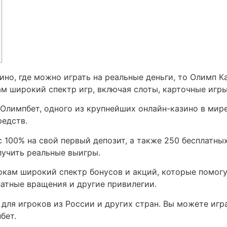
ино, где можно играть на реальные деньги, то Олимп К
м широкий спектр игр, включая слоты, карточные игры
Олимпбет, одного из крупнейших онлайн-казино в мире
редств.
100% на свой первый депозит, а также 250 бесплатных
лучить реальные выигры.
окам широкий спектр бонусов и акций, которые помогу
латные вращения и другие привилегии.
 для игроков из России и других стран. Вы можете иг
бет.