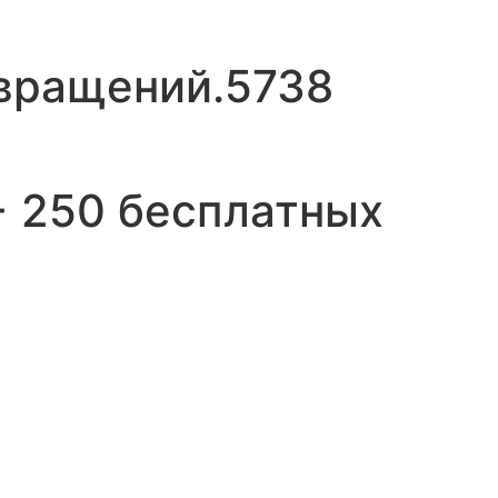
 вращений.5738
+ 250 бесплатных