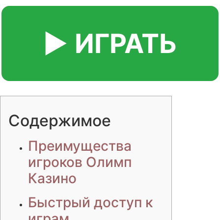
▶️ ИГРАТЬ
Содержимое
Преимущества
игроков Олимп
Казино
Быстрый доступ к
играм