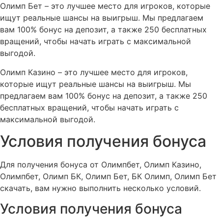
Олимп Бет – это лучшее место для игроков, которые
ищут реальные шансы на выигрыш. Мы предлагаем
вам 100% бонус на депозит, а также 250 бесплатных
вращений, чтобы начать играть с максимальной
выгодой.
Олимп Казино – это лучшее место для игроков,
которые ищут реальные шансы на выигрыш. Мы
предлагаем вам 100% бонус на депозит, а также 250
бесплатных вращений, чтобы начать играть с
максимальной выгодой.
Условия получения бонуса
Для получения бонуса от Олимпбет, Олимп Казино,
Олимпбет, Олимп БК, Олимп Бет, БК Олимп, Олимп Бет
скачать, вам нужно выполнить несколько условий.
Условия получения бонуса