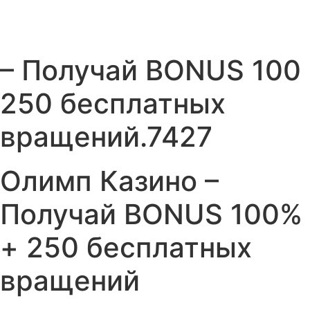
– Получай BONUS 100
250 бесплатных
вращений.7427
Олимп Казино –
Получай BONUS 100%
+ 250 бесплатных
вращений