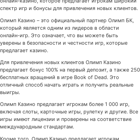
онлайн-казино, которое предлагает игрокам широкий
спектр игр и бонусы для привлечения новых клиентов.
Олимп Казино – это официальный партнер Олимп БК,
который является одним из лидеров в области
онлайн-игр. Это означает, что вы можете быть
уверены в безопасности и честности игр, которые
предлагает казино.
Для привлечения новых клиентов Олимп Казино
предлагает бонус 100% на первый депозит, а также 250
бесплатных вращений в игре Book of Dead. Это
отличный способ начать играть и получить реальные
выигры.
Олимп Казино предлагает игрокам более 1 000 игр,
включая слоты, карточные игры, рулетку и другие. Все
игры имеют лицензии и проверены на соответствие
международным стандартам.
Кроме того, Олимп Казино предлагает игрокам