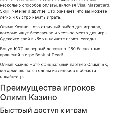
несколько способов оплаты, включая Visa, Mastercard,
Skrill, Neteller и другие. Это означает, что вы можете
легко и быстро начать играть.
Олимп Казино – это отличный выбор для игроков,
которые ищут безопасное и честное место для игры.
Сделайте свой выбор и начните играть сегодня!
Бонус 100% на первый депозит + 250 бесплатных
вращений в игре Book of Dead!
Олимп Казино – это официальный партнер Олимп БК,
который является одним из лидеров в области
онлайн-игр.
Преимущества игроков
Олимп Казино
Быстрый доступ к играм