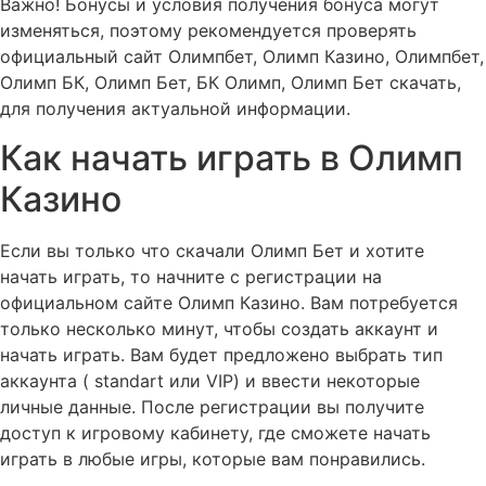
Важно! Бонусы и условия получения бонуса могут
изменяться, поэтому рекомендуется проверять
официальный сайт Олимпбет, Олимп Казино, Олимпбет,
Олимп БК, Олимп Бет, БК Олимп, Олимп Бет скачать,
для получения актуальной информации.
Как начать играть в Олимп
Казино
Если вы только что скачали Олимп Бет и хотите
начать играть, то начните с регистрации на
официальном сайте Олимп Казино. Вам потребуется
только несколько минут, чтобы создать аккаунт и
начать играть. Вам будет предложено выбрать тип
аккаунта ( standart или VIP) и ввести некоторые
личные данные. После регистрации вы получите
доступ к игровому кабинету, где сможете начать
играть в любые игры, которые вам понравились.