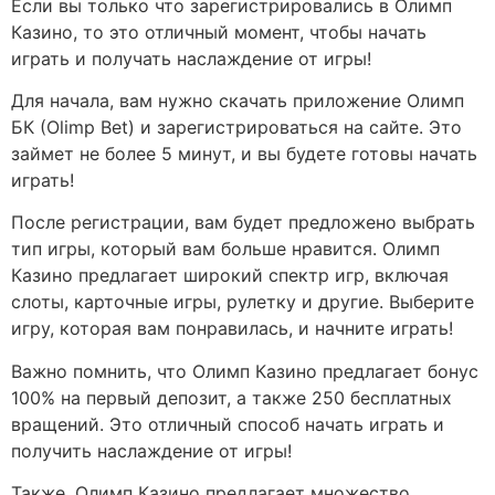
Если вы только что зарегистрировались в Олимп
Казино, то это отличный момент, чтобы начать
играть и получать наслаждение от игры!
Для начала, вам нужно скачать приложение Олимп
БК (Olimp Bet) и зарегистрироваться на сайте. Это
займет не более 5 минут, и вы будете готовы начать
играть!
После регистрации, вам будет предложено выбрать
тип игры, который вам больше нравится. Олимп
Казино предлагает широкий спектр игр, включая
слоты, карточные игры, рулетку и другие. Выберите
игру, которая вам понравилась, и начните играть!
Важно помнить, что Олимп Казино предлагает бонус
100% на первый депозит, а также 250 бесплатных
вращений. Это отличный способ начать играть и
получить наслаждение от игры!
Также, Олимп Казино предлагает множество