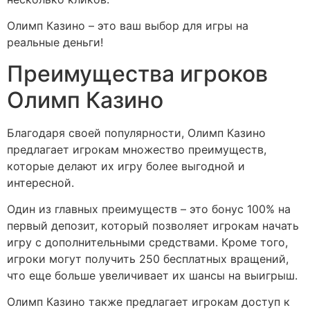
Олимп Казино – это ваш выбор для игры на
реальные деньги!
Преимущества игроков
Олимп Казино
Благодаря своей популярности, Олимп Казино
предлагает игрокам множество преимуществ,
которые делают их игру более выгодной и
интересной.
Один из главных преимуществ – это бонус 100% на
первый депозит, который позволяет игрокам начать
игру с дополнительными средствами. Кроме того,
игроки могут получить 250 бесплатных вращений,
что еще больше увеличивает их шансы на выигрыш.
Олимп Казино также предлагает игрокам доступ к