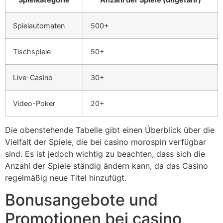
Spielautomaten
500+
Tischspiele
50+
Live-Casino
30+
Video-Poker
20+
Die obenstehende Tabelle gibt einen Überblick über die
Vielfalt der Spiele, die bei casino morospin verfügbar
sind. Es ist jedoch wichtig zu beachten, dass sich die
Anzahl der Spiele ständig ändern kann, da das Casino
regelmäßig neue Titel hinzufügt.
Bonusangebote und
Promotionen bei casino