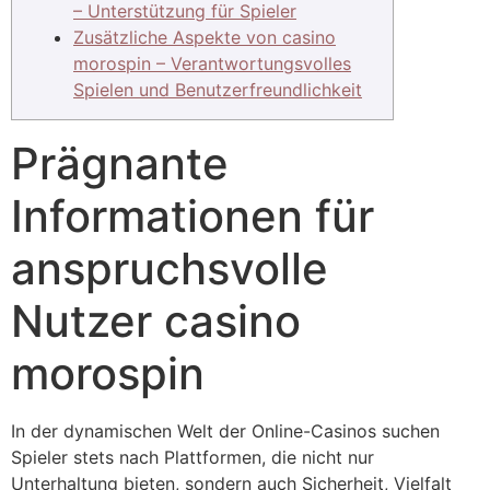
– Unterstützung für Spieler
Zusätzliche Aspekte von casino
morospin – Verantwortungsvolles
Spielen und Benutzerfreundlichkeit
Prägnante
Informationen für
anspruchsvolle
Nutzer casino
morospin
In der dynamischen Welt der Online-Casinos suchen
Spieler stets nach Plattformen, die nicht nur
Unterhaltung bieten, sondern auch Sicherheit, Vielfalt