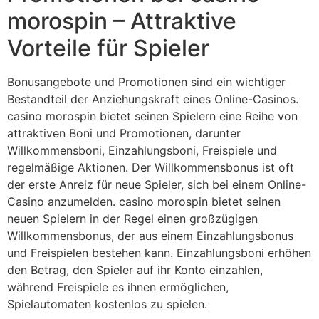
morospin – Attraktive
Vorteile für Spieler
Bonusangebote und Promotionen sind ein wichtiger
Bestandteil der Anziehungskraft eines Online-Casinos.
casino morospin bietet seinen Spielern eine Reihe von
attraktiven Boni und Promotionen, darunter
Willkommensboni, Einzahlungsboni, Freispiele und
regelmäßige Aktionen. Der Willkommensbonus ist oft
der erste Anreiz für neue Spieler, sich bei einem Online-
Casino anzumelden. casino morospin bietet seinen
neuen Spielern in der Regel einen großzügigen
Willkommensbonus, der aus einem Einzahlungsbonus
und Freispielen bestehen kann. Einzahlungsboni erhöhen
den Betrag, den Spieler auf ihr Konto einzahlen,
während Freispiele es ihnen ermöglichen,
Spielautomaten kostenlos zu spielen.