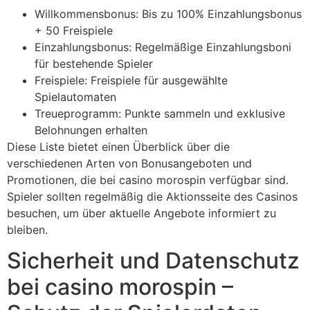
Willkommensbonus: Bis zu 100% Einzahlungsbonus
+ 50 Freispiele
Einzahlungsbonus: Regelmäßige Einzahlungsboni
für bestehende Spieler
Freispiele: Freispiele für ausgewählte
Spielautomaten
Treueprogramm: Punkte sammeln und exklusive
Belohnungen erhalten
Diese Liste bietet einen Überblick über die
verschiedenen Arten von Bonusangeboten und
Promotionen, die bei casino morospin verfügbar sind.
Spieler sollten regelmäßig die Aktionsseite des Casinos
besuchen, um über aktuelle Angebote informiert zu
bleiben.
Sicherheit und Datenschutz
bei casino morospin –