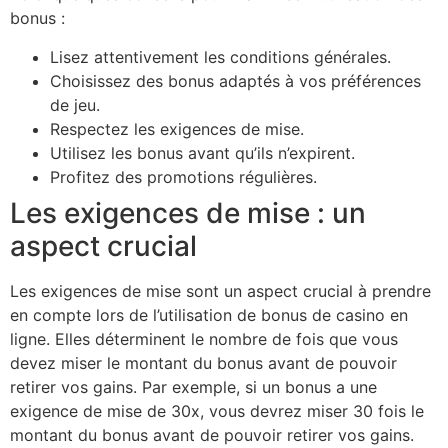
bonus :
Lisez attentivement les conditions générales.
Choisissez des bonus adaptés à vos préférences
de jeu.
Respectez les exigences de mise.
Utilisez les bonus avant qu’ils n’expirent.
Profitez des promotions régulières.
Les exigences de mise : un
aspect crucial
Les exigences de mise sont un aspect crucial à prendre
en compte lors de l’utilisation de bonus de casino en
ligne. Elles déterminent le nombre de fois que vous
devez miser le montant du bonus avant de pouvoir
retirer vos gains. Par exemple, si un bonus a une
exigence de mise de 30x, vous devrez miser 30 fois le
montant du bonus avant de pouvoir retirer vos gains.