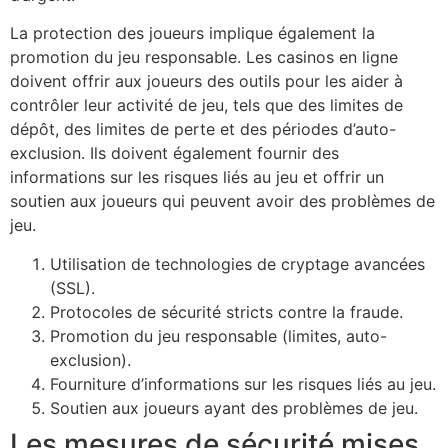
La protection des joueurs implique également la
promotion du jeu responsable. Les casinos en ligne
doivent offrir aux joueurs des outils pour les aider à
contrôler leur activité de jeu, tels que des limites de
dépôt, des limites de perte et des périodes d’auto-
exclusion. Ils doivent également fournir des
informations sur les risques liés au jeu et offrir un
soutien aux joueurs qui peuvent avoir des problèmes de
jeu.
Utilisation de technologies de cryptage avancées
(SSL).
Protocoles de sécurité stricts contre la fraude.
Promotion du jeu responsable (limites, auto-
exclusion).
Fourniture d’informations sur les risques liés au jeu.
Soutien aux joueurs ayant des problèmes de jeu.
Les mesures de sécurité mises