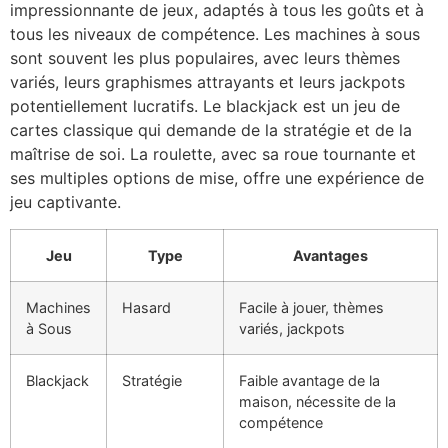
impressionnante de jeux, adaptés à tous les goûts et à
tous les niveaux de compétence. Les machines à sous
sont souvent les plus populaires, avec leurs thèmes
variés, leurs graphismes attrayants et leurs jackpots
potentiellement lucratifs. Le blackjack est un jeu de
cartes classique qui demande de la stratégie et de la
maîtrise de soi. La roulette, avec sa roue tournante et
ses multiples options de mise, offre une expérience de
jeu captivante.
Jeu
Type
Avantages
Machines
Hasard
Facile à jouer, thèmes
à Sous
variés, jackpots
Blackjack
Stratégie
Faible avantage de la
maison, nécessite de la
compétence