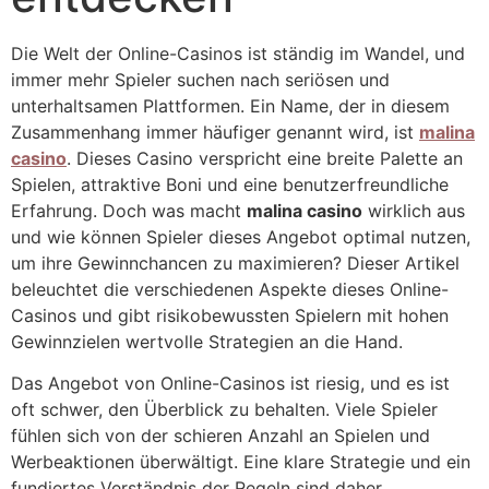
Die Welt der Online-Casinos ist ständig im Wandel, und
immer mehr Spieler suchen nach seriösen und
unterhaltsamen Plattformen. Ein Name, der in diesem
Zusammenhang immer häufiger genannt wird, ist
malina
casino
. Dieses Casino verspricht eine breite Palette an
Spielen, attraktive Boni und eine benutzerfreundliche
Erfahrung. Doch was macht
malina casino
wirklich aus
und wie können Spieler dieses Angebot optimal nutzen,
um ihre Gewinnchancen zu maximieren? Dieser Artikel
beleuchtet die verschiedenen Aspekte dieses Online-
Casinos und gibt risikobewussten Spielern mit hohen
Gewinnzielen wertvolle Strategien an die Hand.
Das Angebot von Online-Casinos ist riesig, und es ist
oft schwer, den Überblick zu behalten. Viele Spieler
fühlen sich von der schieren Anzahl an Spielen und
Werbeaktionen überwältigt. Eine klare Strategie und ein
fundiertes Verständnis der Regeln sind daher