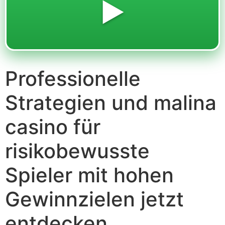
▶️
Professionelle
Strategien und malina
casino für
risikobewusste
Spieler mit hohen
Gewinnzielen jetzt
entdecken