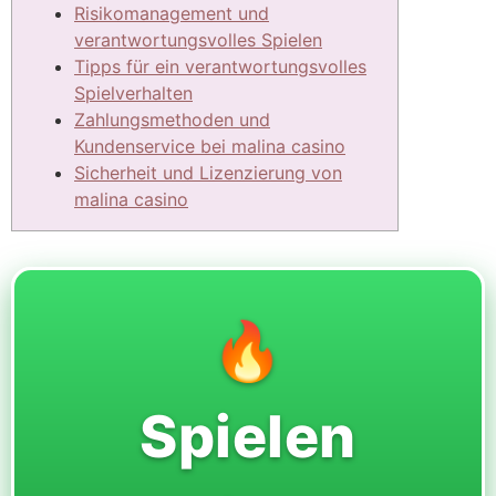
Risikomanagement und
verantwortungsvolles Spielen
Tipps für ein verantwortungsvolles
Spielverhalten
Zahlungsmethoden und
Kundenservice bei malina casino
Sicherheit und Lizenzierung von
malina casino
🔥
Spielen