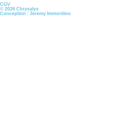
CGV
© 2026 Chrysalys
Conception : Jeremy Immordino