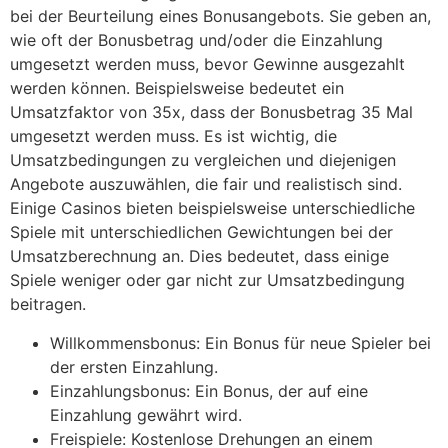
bei der Beurteilung eines Bonusangebots. Sie geben an,
wie oft der Bonusbetrag und/oder die Einzahlung
umgesetzt werden muss, bevor Gewinne ausgezahlt
werden können. Beispielsweise bedeutet ein
Umsatzfaktor von 35x, dass der Bonusbetrag 35 Mal
umgesetzt werden muss. Es ist wichtig, die
Umsatzbedingungen zu vergleichen und diejenigen
Angebote auszuwählen, die fair und realistisch sind.
Einige Casinos bieten beispielsweise unterschiedliche
Spiele mit unterschiedlichen Gewichtungen bei der
Umsatzberechnung an. Dies bedeutet, dass einige
Spiele weniger oder gar nicht zur Umsatzbedingung
beitragen.
Willkommensbonus: Ein Bonus für neue Spieler bei
der ersten Einzahlung.
Einzahlungsbonus: Ein Bonus, der auf eine
Einzahlung gewährt wird.
Freispiele: Kostenlose Drehungen an einem