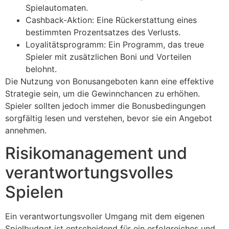
Spielautomaten.
Cashback-Aktion: Eine Rückerstattung eines
bestimmten Prozentsatzes des Verlusts.
Loyalitätsprogramm: Ein Programm, das treue
Spieler mit zusätzlichen Boni und Vorteilen
belohnt.
Die Nutzung von Bonusangeboten kann eine effektive
Strategie sein, um die Gewinnchancen zu erhöhen.
Spieler sollten jedoch immer die Bonusbedingungen
sorgfältig lesen und verstehen, bevor sie ein Angebot
annehmen.
Risikomanagement und
verantwortungsvolles
Spielen
Ein verantwortungsvoller Umgang mit dem eigenen
Spielbudget ist entscheidend für ein erfolgreiches und