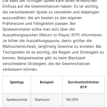
Die Wahl der richtigen Spiele kann einen erheblichen
Einfluss auf die Gewinnchancen haben. Es ist wichtig,
die verschiedenen Spiele zu verstehen und diejenigen
auszuwählen, die am besten zu den eigenen
Präferenzen und Fähigkeiten passen. Bei
Spielautomaten sollte man sich über die
Auszahlungsquoten (Return to Player, RTP) informieren.
Je höher die Auszahlungsquote, desto größer die
Wahrscheinlichkeit, langfristig Gewinne zu erzielen. Bei
Tischspielen ist es wichtig, die Regeln und Strategien zu
kennen. Beispielsweise gibt es beim Blackjack
verschiedene Strategien, die die Gewinnchancen
verbessern können.
Spieltyp
Beispiel
Durchschnittlicher
RTP
Spielautomat
Starburst
96,09%