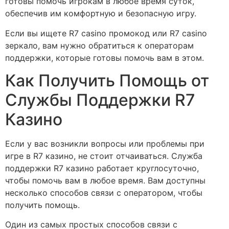
готовы помочь игрокам в любое время суток,
обеспечив им комфортную и безопасную игру.
Если вы ищете R7 casino промокод или R7 casino
зеркало, вам нужно обратиться к операторам
поддержки, которые готовы помочь вам в этом.
Как Получить Помощь от
Службы Поддержки R7
Казино
Если у вас возникли вопросы или проблемы при
игре в R7 казино, не стоит отчаиваться. Служба
поддержки R7 казино работает круглосуточно,
чтобы помочь вам в любое время. Вам доступны
несколько способов связи с оператором, чтобы
получить помощь.
Один из самых простых способов связи с