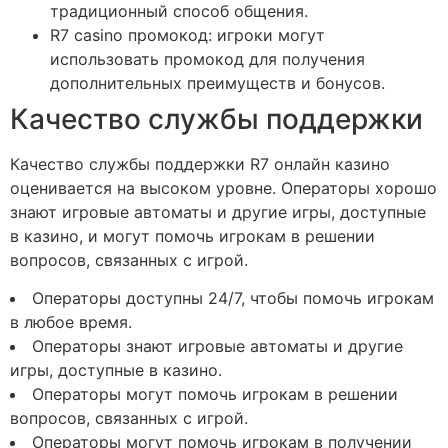
традиционный способ общения.
R7 casino промокод: игроки могут
использовать промокод для получения
дополнительных преимуществ и бонусов.
Качество службы поддержки
Качество службы поддержки R7 онлайн казино
оценивается на высоком уровне. Операторы хорошо
знают игровые автоматы и другие игры, доступные
в казино, и могут помочь игрокам в решении
вопросов, связанных с игрой.
Операторы доступны 24/7, чтобы помочь игрокам
в любое время.
Операторы знают игровые автоматы и другие
игры, доступные в казино.
Операторы могут помочь игрокам в решении
вопросов, связанных с игрой.
Операторы могут помочь игрокам в получении