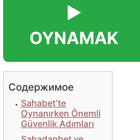
▶️
OYNAMAK
Содержимое
Sahabet’te
Oynanırken Önemli
Güvenlik Adımları
Sahadanbet ve