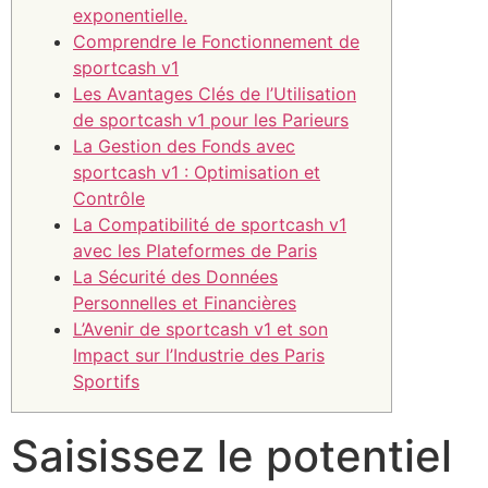
exponentielle.
Comprendre le Fonctionnement de
sportcash v1
Les Avantages Clés de l’Utilisation
de sportcash v1 pour les Parieurs
La Gestion des Fonds avec
sportcash v1 : Optimisation et
Contrôle
La Compatibilité de sportcash v1
avec les Plateformes de Paris
La Sécurité des Données
Personnelles et Financières
L’Avenir de sportcash v1 et son
Impact sur l’Industrie des Paris
Sportifs
Saisissez le potentiel