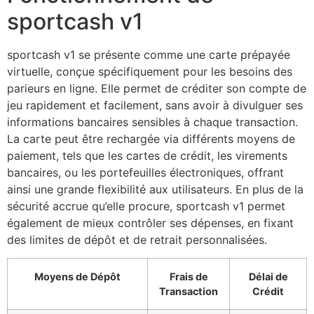
sportcash v1
sportcash v1 se présente comme une carte prépayée
virtuelle, conçue spécifiquement pour les besoins des
parieurs en ligne. Elle permet de créditer son compte de
jeu rapidement et facilement, sans avoir à divulguer ses
informations bancaires sensibles à chaque transaction.
La carte peut être rechargée via différents moyens de
paiement, tels que les cartes de crédit, les virements
bancaires, ou les portefeuilles électroniques, offrant
ainsi une grande flexibilité aux utilisateurs. En plus de la
sécurité accrue qu’elle procure, sportcash v1 permet
également de mieux contrôler ses dépenses, en fixant
des limites de dépôt et de retrait personnalisées.
Moyens de Dépôt
Frais de
Délai de
Transaction
Crédit