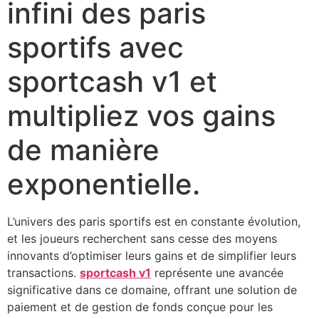
infini des paris
sportifs avec
sportcash v1 et
multipliez vos gains
de manière
exponentielle.
L’univers des paris sportifs est en constante évolution,
et les joueurs recherchent sans cesse des moyens
innovants d’optimiser leurs gains et de simplifier leurs
transactions.
sportcash v1
représente une avancée
significative dans ce domaine, offrant une solution de
paiement et de gestion de fonds conçue pour les