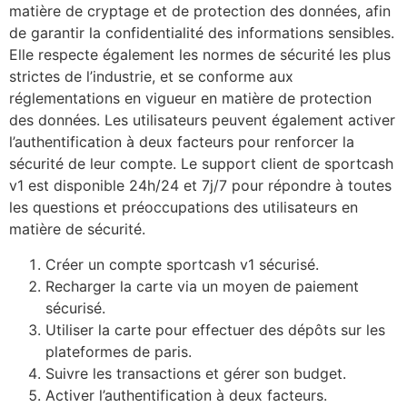
matière de cryptage et de protection des données, afin
de garantir la confidentialité des informations sensibles.
Elle respecte également les normes de sécurité les plus
strictes de l’industrie, et se conforme aux
réglementations en vigueur en matière de protection
des données. Les utilisateurs peuvent également activer
l’authentification à deux facteurs pour renforcer la
sécurité de leur compte. Le support client de sportcash
v1 est disponible 24h/24 et 7j/7 pour répondre à toutes
les questions et préoccupations des utilisateurs en
matière de sécurité.
Créer un compte sportcash v1 sécurisé.
Recharger la carte via un moyen de paiement
sécurisé.
Utiliser la carte pour effectuer des dépôts sur les
plateformes de paris.
Suivre les transactions et gérer son budget.
Activer l’authentification à deux facteurs.