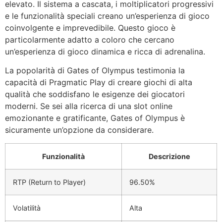
elevato. Il sistema a cascata, i moltiplicatori progressivi
e le funzionalità speciali creano un’esperienza di gioco
coinvolgente e imprevedibile. Questo gioco è
particolarmente adatto a coloro che cercano
un’esperienza di gioco dinamica e ricca di adrenalina.
La popolarità di Gates of Olympus testimonia la
capacità di Pragmatic Play di creare giochi di alta
qualità che soddisfano le esigenze dei giocatori
moderni. Se sei alla ricerca di una slot online
emozionante e gratificante, Gates of Olympus è
sicuramente un’opzione da considerare.
Funzionalità
Descrizione
RTP (Return to Player)
96.50%
Volatilità
Alta