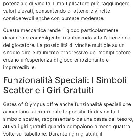
potenziale di vincita. Il moltiplicatore può raggiungere
valori elevati, consentendo di ottenere vincite
considerevoli anche con puntate moderate.
Questa meccanica rende il gioco particolarmente
dinamico e coinvolgente, mantenendo alta l’attenzione
del giocatore. La possibilità di vincite multiple su un
singolo giro e l’aumento progressivo del moltiplicatore
creano un’esperienza di gioco emozionante e
imprevedibile.
Funzionalità Speciali: I Simboli
Scatter e i Giri Gratuiti
Gates of Olympus offre anche funzionalità speciali che
aumentano ulteriormente le possibilità di vincita. Il
simbolo scatter, rappresentato da una cassa del tesoro,
attiva i giri gratuiti quando compaiono almeno quattro
volte sul tabellone. Durante i giri gratuiti, il