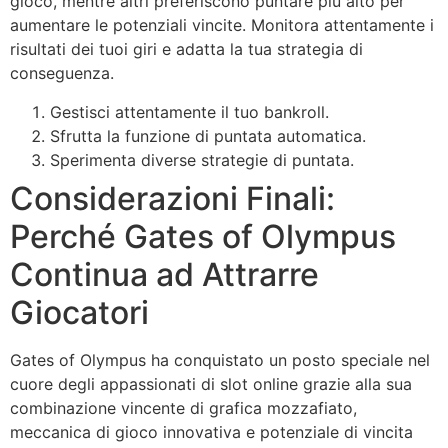
gioco, mentre altri preferiscono puntare più alto per
aumentare le potenziali vincite. Monitora attentamente i
risultati dei tuoi giri e adatta la tua strategia di
conseguenza.
Gestisci attentamente il tuo bankroll.
Sfrutta la funzione di puntata automatica.
Sperimenta diverse strategie di puntata.
Considerazioni Finali:
Perché Gates of Olympus
Continua ad Attrarre
Giocatori
Gates of Olympus ha conquistato un posto speciale nel
cuore degli appassionati di slot online grazie alla sua
combinazione vincente di grafica mozzafiato,
meccanica di gioco innovativa e potenziale di vincita