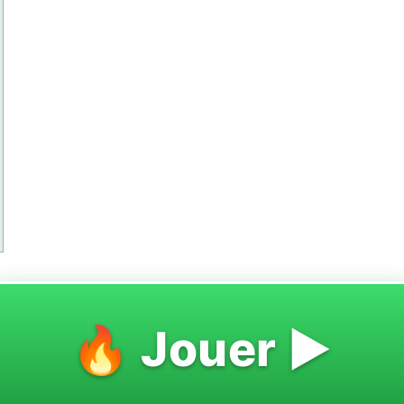
🔥 Jouer ▶️