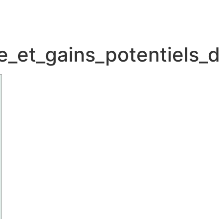
e_et_gains_potentiels_