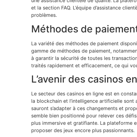
une assistance clientèle de qualité. La plate
et la section FAQ. L’équipe d’assistance clien
problèmes.
Méthodes de paiement : 
La variété des méthodes de paiement disponibl
gamme de méthodes de paiement, notamment les
à garantir la sécurité de toutes les transacti
traités rapidement et efficacement, ce qui vo
L’avenir des casinos en
Le secteur des casinos en ligne est en consta
la blockchain et l’intelligence artificielle so
sauront s’adapter à ces changements et propo
semble bien positionné pour relever ces défi
plus immersive et gratifiante. La plateforme 
proposer des jeux encore plus passionnants.