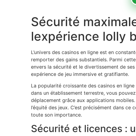
Sécurité maximale
lexpérience lolly
L’univers des casinos en ligne est en constant
remporter des gains substantiels. Parmi cett
envers la sécurité et le divertissement de se
expérience de jeu immersive et gratifiante.
La popularité croissante des casinos en ligne 
dans un établissement terrestre, vous pouvez
déplacement grâce aux applications mobiles. 
l’équité des jeux. C’est précisément dans ce
toute son importance.
Sécurité et licences :