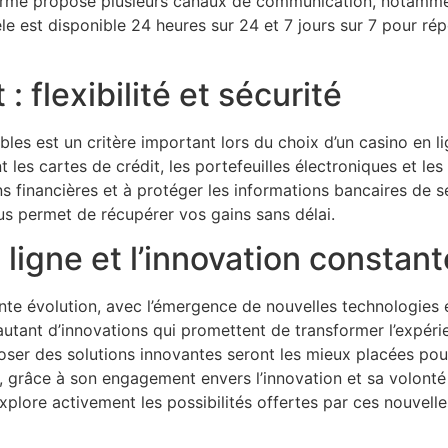
forme propose plusieurs canaux de communication, notamment
tèle est disponible 24 heures sur 24 et 7 jours sur 7 pour r
flexibilité et sécurité
es est un critère important lors du choix d’un casino en l
 cartes de crédit, les portefeuilles électroniques et les
ons financières et à protéger les informations bancaires de 
us permet de récupérer vos gains sans délai.
 ligne et l’innovation constant
nte évolution, avec l’émergence de nouvelles technologies et
nt autant d’innovations qui promettent de transformer l’expér
ser des solutions innovantes seront les mieux placées pour
s, grâce à son engagement envers l’innovation et sa volont
explore activement les possibilités offertes par ces nouvell