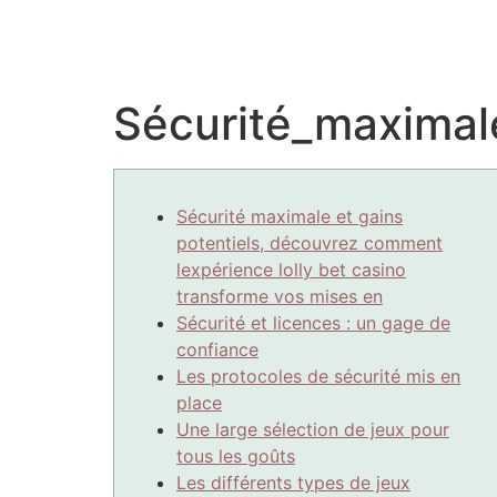
Sécurité_maximal
Sécurité maximale et gains
potentiels, découvrez comment
lexpérience lolly bet casino
transforme vos mises en
Sécurité et licences : un gage de
confiance
Les protocoles de sécurité mis en
place
Une large sélection de jeux pour
tous les goûts
Les différents types de jeux