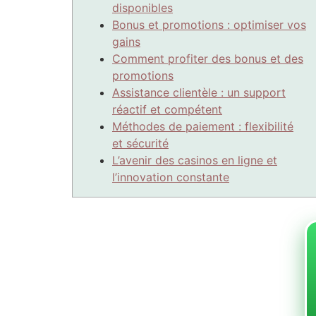
disponibles
Bonus et promotions : optimiser vos
gains
Comment profiter des bonus et des
promotions
Assistance clientèle : un support
réactif et compétent
Méthodes de paiement : flexibilité
et sécurité
L’avenir des casinos en ligne et
l’innovation constante