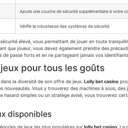
Ajoute une couche de sécurité supplémentaire à votre c
Vérifie la robustesse des systèmes de sécurité.
urité élevé, vous permettant de jouer en toute tranquillité
 tant que joueur, vous devez également prendre des précaut
 de passe forts et en ne partageant jamais vos identifiant
 jeux pour tous les goûts
 dans la diversité de son offre de jeux.
Lolly bet casino
prop
es nouveautés. Vous y trouverez des machines à sous, des j
e hasard simples ou un stratège avisé, vous trouverez cer
ux disponibles
égories de jeux les plus populaires sur
lolly bet casino
. La