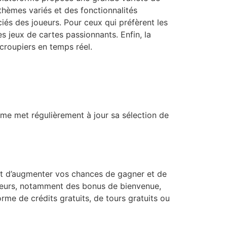
hèmes variés et des fonctionnalités
ciés des joueurs. Pour ceux qui préfèrent les
s jeux de cartes passionnants. Enfin, la
croupiers en temps réel.
rme met régulièrement à jour sa sélection de
ent d’augmenter vos chances de gagner et de
ueurs, notamment des bonus de bienvenue,
me de crédits gratuits, de tours gratuits ou