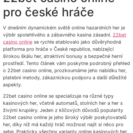
pro české hráče
V dnešním dynamickém světě online hazardních her je
výběr spolehlivého a zábavného kasina zásadní.
22bet
casino online
se rychle etablovalo jako důvěryhodná
platforma pro hráče v České republice, nabízející
širokou škálu her, atraktivní bonusy a bezpečné herní
prostředí. Tento článek vám poskytne podrobný přehled
o 22bet casino online, prozkoumáme jeho nabídku her,
platební metody, zákaznickou podporu a další důležité
aspekty.
22bet casino online se specializuje na různé typy
kasinových her, včetně automatů, stolních her a her s
živými krupiéry. Jeden z klíčových důvodů popularity
22bet casino online je jeho široký výběr poskytovatelů
her, díky níž má každý hráč možnost najít si něco pro
sebe. Prakticky všechny varianty online kasinových her