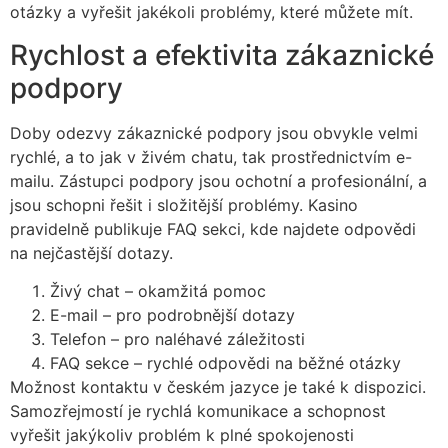
otázky a vyřešit jakékoli problémy, které můžete mít.
Rychlost a efektivita zákaznické
podpory
Doby odezvy zákaznické podpory jsou obvykle velmi
rychlé, a to jak v živém chatu, tak prostřednictvím e-
mailu. Zástupci podpory jsou ochotní a profesionální, a
jsou schopni řešit i složitější problémy. Kasino
pravidelně publikuje FAQ sekci, kde najdete odpovědi
na nejčastější dotazy.
Živý chat – okamžitá pomoc
E-mail – pro podrobnější dotazy
Telefon – pro naléhavé záležitosti
FAQ sekce – rychlé odpovědi na běžné otázky
Možnost kontaktu v českém jazyce je také k dispozici.
Samozřejmostí je rychlá komunikace a schopnost
vyřešit jakýkoliv problém k plné spokojenosti