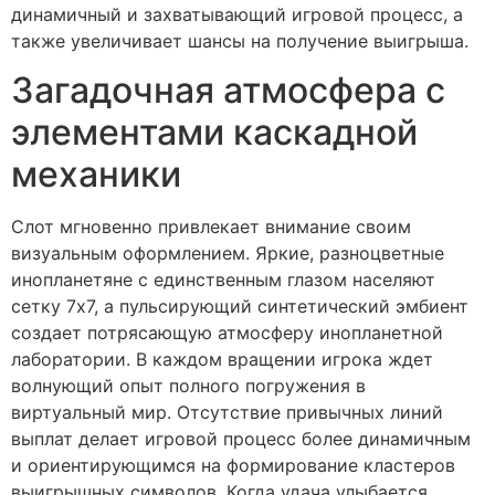
динамичный и захватывающий игровой процесс, а
также увеличивает шансы на получение выигрыша.
Загадочная атмосфера с
элементами каскадной
механики
Слот мгновенно привлекает внимание своим
визуальным оформлением. Яркие, разноцветные
инопланетяне с единственным глазом населяют
сетку 7х7, а пульсирующий синтетический эмбиент
создает потрясающую атмосферу инопланетной
лаборатории. В каждом вращении игрока ждет
волнующий опыт полного погружения в
виртуальный мир. Отсутствие привычных линий
выплат делает игровой процесс более динамичным
и ориентирующимся на формирование кластеров
выигрышных символов. Когда удача улыбается