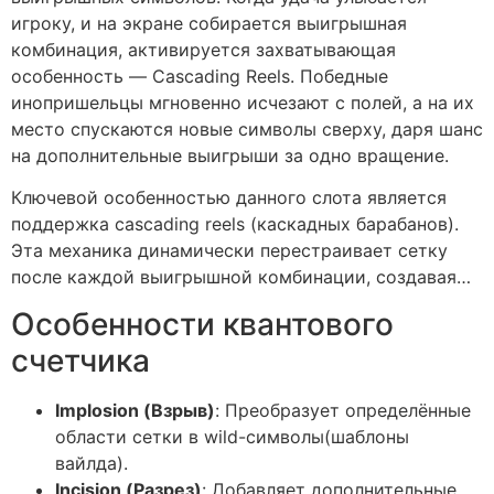
игроку, и на экране собирается выигрышная
комбинация, активируется захватывающая
особенность — Cascading Reels. Победные
инопришельцы мгновенно исчезают с полей, а на их
место спускаются новые символы сверху, даря шанс
на дополнительные выигрыши за одно вращение.
Ключевой особенностью данного слота является
поддержка cascading reels (каскадных барабанов).
Эта механика динамически перестраивает сетку
после каждой выигрышной комбинации, создавая…
Особенности квантового
счетчика
Implosion (Взрыв)
: Преобразует определённые
области сетки в wild-символы(шаблоны
вайлда).
Incision (Разрез)
: Добавляет дополнительные