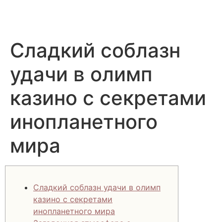
Сладкий соблазн
удачи в олимп
казино с секретами
инопланетного
мира
Сладкий соблазн удачи в олимп
казино с секретами
инопланетного мира