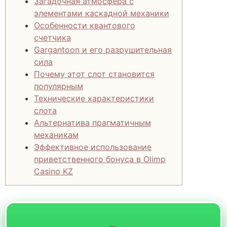
Загадочная атмосфера с
элементами каскадной механики
Особенности квантового
счетчика
Gargantoon и его разрушительная
сила
Почему этот слот становится
популярным
Технические характеристики
слота
Альтернатива прагматичным
механикам
Эффективное использование
приветственного бонуса в Olimp
Casino KZ