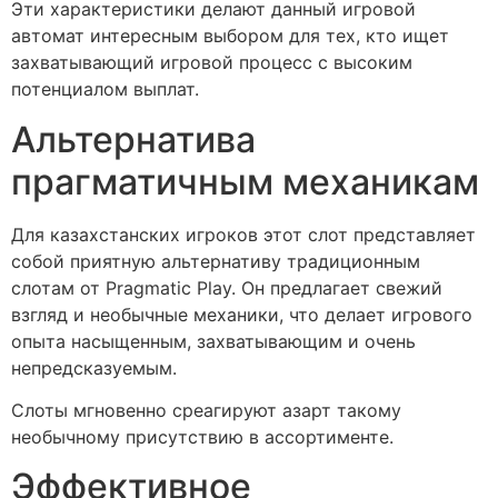
Эти характеристики делают данный игровой
автомат интересным выбором для тех, кто ищет
захватывающий игровой процесс с высоким
потенциалом выплат.
Альтернатива
прагматичным механикам
Для казахстанских игроков этот слот представляет
собой приятную альтернативу традиционным
слотам от Pragmatic Play. Он предлагает свежий
взгляд и необычные механики, что делает игрового
опыта насыщенным, захватывающим и очень
непредсказуемым.
Слоты мгновенно среагируют азарт такому
необычному присутствию в ассортименте.
Эффективное