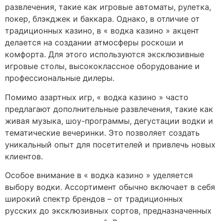
развлечения, такие как игровые автоматы, рулетка,
покер, блэкджек и баккара. Однако, в отличие от
традиционных казино, в « водка казино » акцент
делается на создании атмосферы роскоши и
комфорта. Для этого используются эксклюзивные
игровые столы, высококлассное оборудование и
профессиональные дилеры.
Помимо азартных игр, « водка казино » часто
предлагают дополнительные развлечения, такие как
живая музыка, шоу-программы, дегустации водки и
тематические вечеринки. Это позволяет создать
уникальный опыт для посетителей и привлечь новых
клиентов.
Особое внимание в « водка казино » уделяется
выбору водки. Ассортимент обычно включает в себя
широкий спектр брендов – от традиционных
русских до эксклюзивных сортов, предназначенных