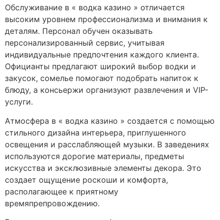
Обслуживание в « водка казино » отличается
высоким уровнем профессионализма и внимания к
деталям. Персонал обучен оказывать
персонализированный сервис, учитывая
индивидуальные предпочтения каждого клиента.
Официанты предлагают широкий выбор водки и
закусок, сомелье помогают подобрать напиток к
блюду, а консьержи организуют развлечения и VIP-
услуги.
Атмосфера в « водка казино » создается с помощью
стильного дизайна интерьера, приглушенного
освещения и расслабляющей музыки. В заведениях
используются дорогие материалы, предметы
искусства и эксклюзивные элементы декора. Это
создает ощущение роскоши и комфорта,
располагающее к приятному
времяпрепровождению.